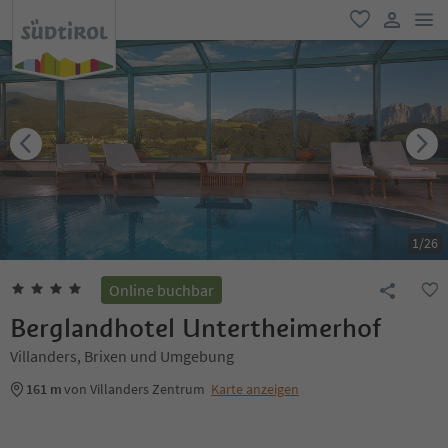
men
favorit
user lin
1
/
26
Online buchbar
Berglandhotel Untertheimerhof
Villanders, Brixen und Umgebung
161 m
von Villanders Zentrum
Karte anzeigen