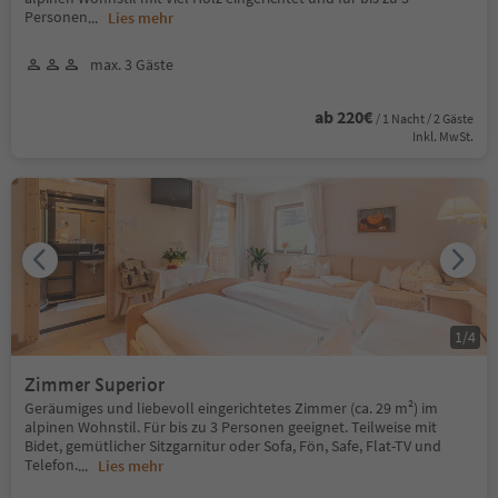
Personen
...
Lies mehr
max. 3 Gäste
ab 220€
/ 1 Nacht / 2 Gäste
Inkl. MwSt.
1
/
4
Zimmer Superior
Geräumiges und liebevoll eingerichtetes Zimmer (ca. 29 m²) im
alpinen Wohnstil. Für bis zu 3 Personen geeignet. Teilweise mit
Bidet, gemütlicher Sitzgarnitur oder Sofa, Fön, Safe, Flat-TV und
Telefon.
...
Lies mehr