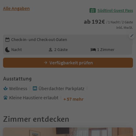
Alle Angaben
Südtirol Guest Pass
ab
192
€
/ 1 Nacht / 2 Gäste
Inkl. MwSt.
Buchungsdetails bearbeiten
Check-in- und Check-out-Daten
Nacht
2
Gäste
1
Zimmer
Verfügbarkeit prüfen
Ausstattung
Wellness
Überdachter Parkplatz
Kleine Haustiere erlaubt
+ 57 mehr
Zimmer entdecken