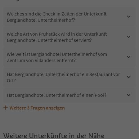
Welches sind die Check-in Zeiten der Unterkunft
Berglandhotel Untertheimerhof?
Welche Art von Frühstück wird in der Unterkunft
Berglandhotel Untertheimerhof serviert?
Wie weit ist Berglandhotel Untertheimerhof vom
Zentrum von Villanders entfernt?
Hat Berglandhotel Untertheimerhof ein Restaurant vor
Ort?
Hat Berglandhotel Untertheimerhof einen Pool?
Weitere
3
Fragen anzeigen
Sind Haustiere in der Unterkunft Berglandhotel
Erhalten die Gäste von Berglandhotel Untertheimerhof
Welche Services bietet Berglandhotel Untertheimerhof?
Untertheimerhof erlaubt?
einen Südtirol Guestpass?
Weitere Unterkünfte in der Nähe