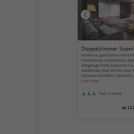
Doppelzimmer Superi
Balkon
moderne, gemütliche Einrich
heimischem Lärchenholz; Bal
Sitzgelegenheit; bequeme Cou
Garderobe, Bad mit DU oder
teilweise mit Bidet, Haarföhn,
Lies mehr
max. 3 Gäste
ab 11