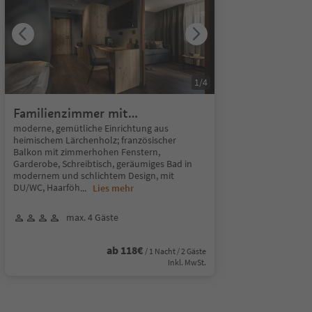
1
/
4
Familienzimmer mit
Kinderzimmer
moderne, gemütliche Einrichtung aus
heimischem Lärchenholz; französischer
Balkon mit zimmerhohen Fenstern,
Garderobe, Schreibtisch, geräumiges Bad in
modernem und schlichtem Design, mit
DU/WC, Haarföh
...
Lies mehr
max. 4 Gäste
ab 118€
/ 1 Nacht / 2 Gäste
Inkl. MwSt.