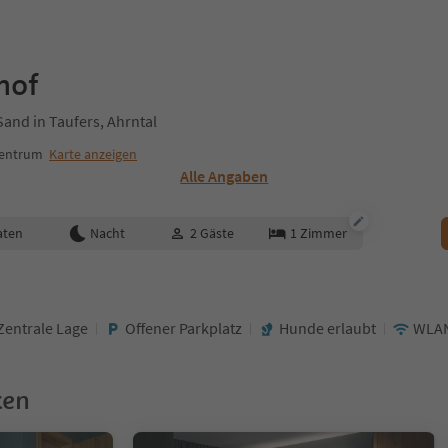
hof
Sand in Taufers, Ahrntal
Zentrum
Karte anzeigen
Alle Angaben
aten
Nacht
2
Gäste
1
Zimmer
Zentrale Lage
Offener Parkplatz
Hunde erlaubt
WLA
ken