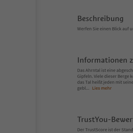
Beschreibung
Werfen Sie einen Blick auf 
Informationen 
Das Ahrntal ist eine abges
Gipfeln. Viele dieser Berg
das Tal heißt jeden mit sei
gebl
...
Lies mehr
TrustYou-Bewe
Der TrustScore ist der Sta