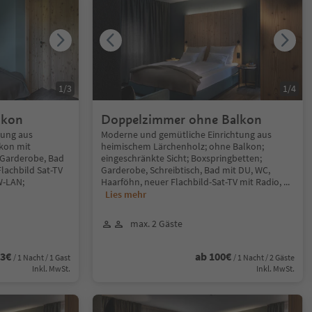
1
/
3
1
/
4
lkon
Doppelzimmer ohne Balkon
tung aus
Moderne und gemütliche Einrichtung aus
kon mit
heimischem Lärchenholz; ohne Balkon;
; Garderobe, Bad
eingeschränkte Sicht; Boxspringbetten;
lachbild Sat-TV
Garderobe, Schreibtisch, Bad mit DU, WC,
W-LAN;
Haarföhn, neuer Flachbild-Sat-TV mit Radio,
...
Lies mehr
max. 2 Gäste
63€
ab 100€
/ 1 Nacht / 1 Gast
/ 1 Nacht / 2 Gäste
Inkl. MwSt.
Inkl. MwSt.