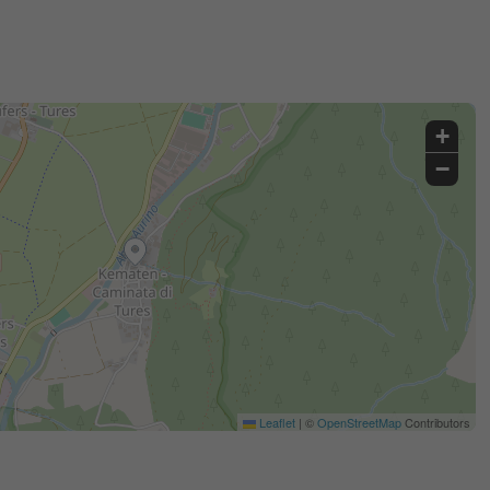
+
−
Leaflet
|
©
OpenStreetMap
Contributors