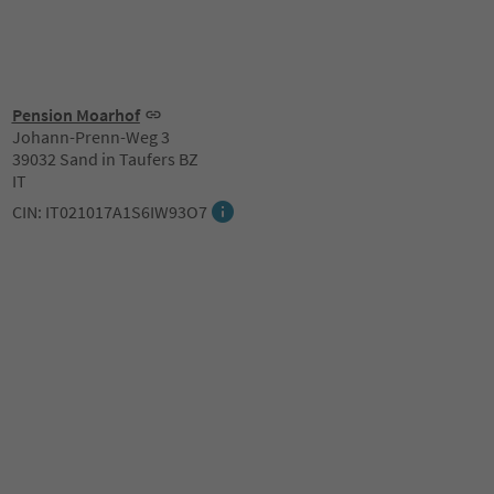
Pension Moarhof
Johann-Prenn-Weg 3
39032 Sand in Taufers BZ
IT
CIN: IT021017A1S6IW93O7