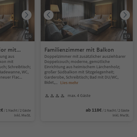
1
/
6
1
/
3
or mit
Familienzimmer mit Balkon
tung aus
Doppelzimmer mit zusätzlicher ausziehbarer
kon mit
Doppelcouch; moderne, gemütliche
ch; Schreibtisch;
Einrichtung aus heimischem Lärchenholz;
 Badewanne, WC,
großer Südbalkon mit Sitzgelegenheit;
 neuer Flac
...
Garderobe, Schreibtisch; Bad mit DU/WC,
Bidet,
...
Lies mehr
max. 4 Gäste
2€
ab 118€
/ 1 Nacht / 2 Gäste
/ 1 Nacht / 2 Gäste
Inkl. MwSt.
Inkl. MwSt.