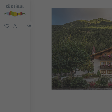
menu link
favorit
user link