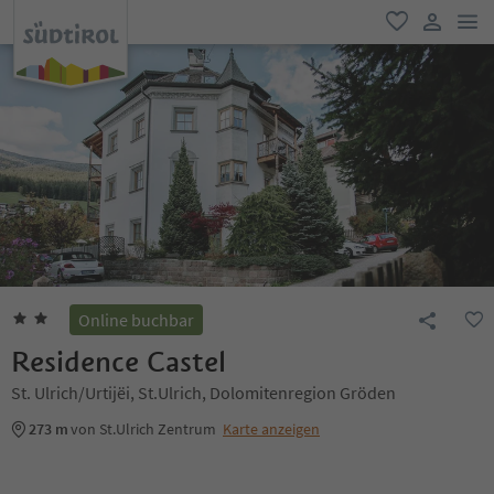
men
favorit
user lin
Online buchbar
Residence Castel
St. Ulrich/Urtijëi, St.Ulrich, Dolomitenregion Gröden
273 m
von St.Ulrich Zentrum
Karte anzeigen