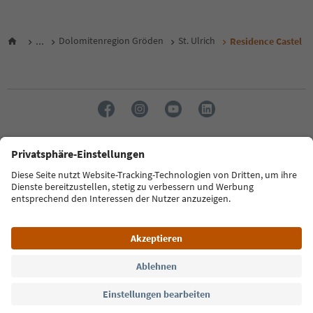
...
Dolomitenregion Gröden
St. Ulrich
Residence Castel
Sprache: Deutsch
FAQ
Kontakt
Presse
MICE
Datenschutzerklärung
AGB
Impressum
Cookie Policy
Film commission
Über uns
Zugänglichkeitserklärung
Südtirol B2B
© 2026 IDM Südtirol