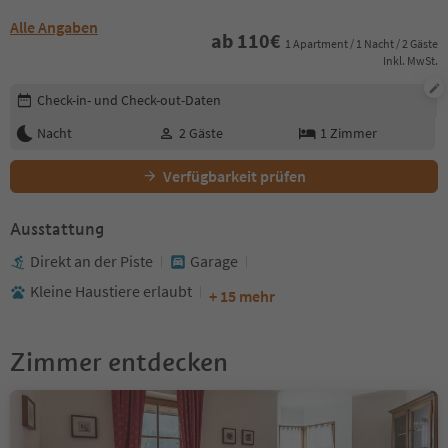
Alle Angaben
ab
110
€
1 Apartment / 1 Nacht / 2 Gäste
Inkl. MwSt.
Buchungsdetails bearbeiten
Check-in- und Check-out-Daten
Nacht
2
Gäste
1
Zimmer
Verfügbarkeit prüfen
Ausstattung
Direkt an der Piste
Garage
Kleine Haustiere erlaubt
+ 15 mehr
Zimmer entdecken