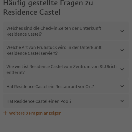
Häufig gestellte Fragen zu
Residence Castel
Welches sind die Check-in Zeiten der Unterkunft
Residence Castel?
Welche Art von Frühstück wird in der Unterkunft
Residence Castel serviert?
Wie weit ist Residence Castel vom Zentrum von St.Ulrich
entfernt?
Hat Residence Castel ein Restaurant vor Ort?
Hat Residence Castel einen Pool?
Weitere
3
Fragen anzeigen
Sind Haustiere in der Unterkunft Residence Castel
Erhalten die Gäste von Residence Castel einen Südtirol
Welche Services bietet Residence Castel?
erlaubt?
Guestpass?