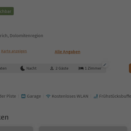
uchbar
rich, Dolomitenregion
Karte anzeigen
Alle Angaben
aten
Nacht
2
Gäste
1
Zimmer
der Piste
Garage
Kostenloses WLAN
Frühstücksbuffe
ken