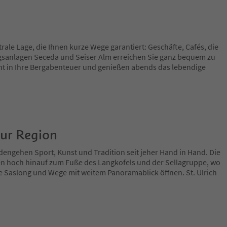
trale Lage, die Ihnen kurze Wege garantiert: Geschäfte, Cafés, die
sanlagen Seceda und Seiser Alm erreichen Sie ganz bequem zu
nnt in Ihre Bergabenteuer und genießen abends das lebendige
zur Region
engehen Sport, Kunst und Tradition seit jeher Hand in Hand. Die
n hoch hinauf zum Fuße des Langkofels und der Sellagruppe, wo
ie Saslong und Wege mit weitem Panoramablick öffnen. St. Ulrich