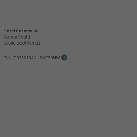
Hotel Cosmea
Streda Setil 1
39046 St.Ulrich BZ
IT
CIN: IT021019A1USNC59HW