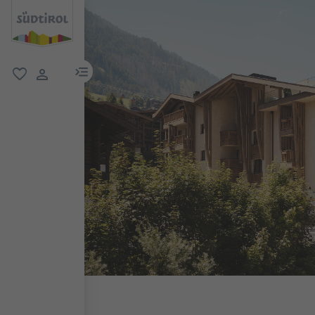
menu link
favorit
user link