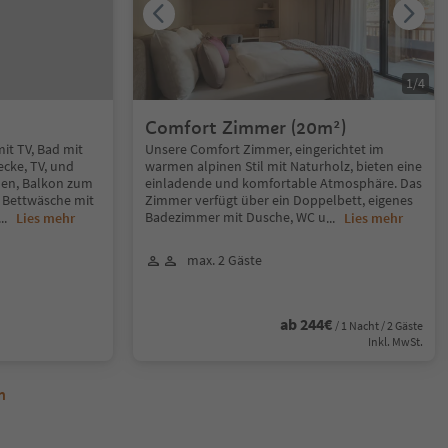
1
/
4
Comfort Zimmer (20m²)
t TV, Bad mit
Unsere Comfort Zimmer, eingerichtet im
cke, TV, und
warmen alpinen Stil mit Naturholz, bieten eine
onen, Balkon zum
einladende und komfortable Atmosphäre. Das
n: Bettwäsche mit
Zimmer verfügt über ein Doppelbett, eigenes
Badezimmer mit Dusche, WC u
...
Lies mehr
...
Lies mehr
max. 2 Gäste
ab 244€
/ 1 Nacht / 2 Gäste
Inkl. MwSt.
n