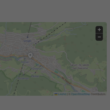
+
−
Leaflet
|
©
OpenStreetMap
Contributors