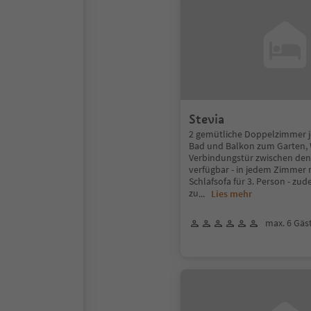
Stevia
2 gemütliche Doppelzimmer je
Bad und Balkon zum Garten,
Verbindungstür zwischen de
verfügbar - in jedem Zimmer
Schlafsofa für 3. Person - zu
zu
...
Lies mehr
max. 6 Gäs