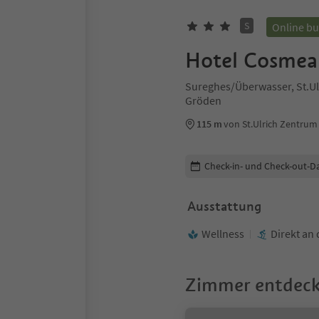
S
Online b
Hotel Cosmea
Sureghes/Überwasser, St.Ul
Gröden
115 m
von St.Ulrich Zentrum
Buchungsdetails bearbeiten
Check-in- und Check-out-D
Ausstattung
Wellness
Direkt an 
Zimmer entdec