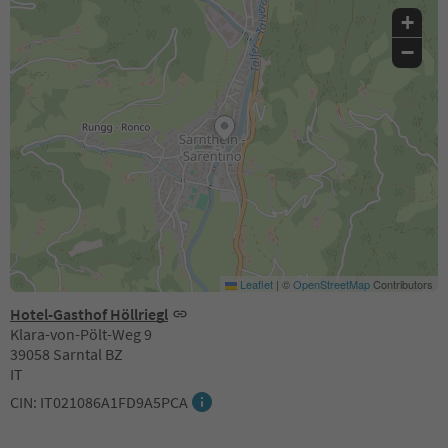
+
−
Leaflet
|
©
OpenStreetMap
Contributors
Hotel-Gasthof Höllriegl
Klara-von-Pölt-Weg 9
39058 Sarntal BZ
IT
CIN: IT021086A1FD9A5PCA