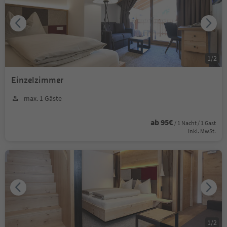
1
/
2
Einzelzimmer
max. 1 Gäste
ab 95€
/ 1 Nacht / 1 Gast
Inkl. MwSt.
1
/
2