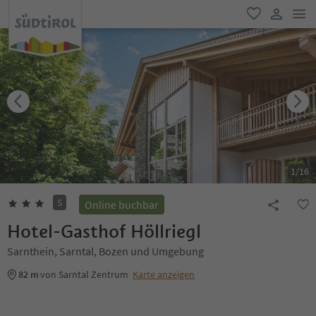
men
favorit
user lin
1
/
16
S
Online buchbar
Hotel-Gasthof Höllriegl
Sarnthein, Sarntal, Bozen und Umgebung
82 m
von Sarntal Zentrum
Karte anzeigen