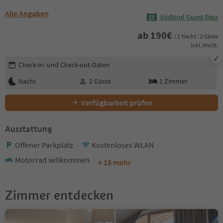
Alle Angaben
Südtirol Guest Pass
ab
190
€
/ 1 Nacht / 2 Gäste
Inkl. MwSt.
Buchungsdetails bearbeiten
Check-in- und Check-out-Daten
Nacht
2
Gäste
1
Zimmer
Verfügbarkeit prüfen
Ausstattung
Offener Parkplatz
Kostenloses WLAN
Motorrad willkommen
+ 15 mehr
Zimmer entdecken