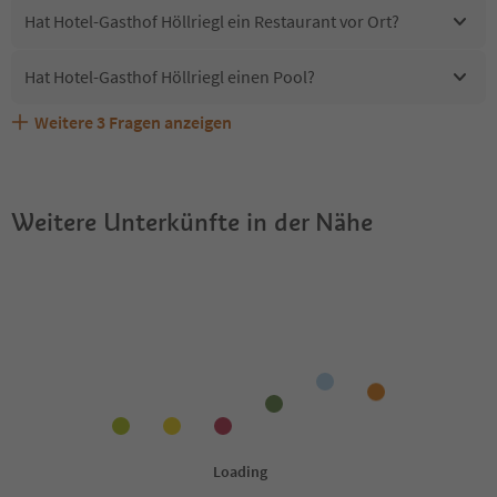
Hat Hotel-Gasthof Höllriegl ein Restaurant vor Ort?
Hat Hotel-Gasthof Höllriegl einen Pool?
Weitere
3
Fragen anzeigen
Sind Haustiere in der Unterkunft Hotel-Gasthof Höllriegl
Erhalten die Gäste von Hotel-Gasthof Höllriegl einen
Welche Services bietet Hotel-Gasthof Höllriegl?
erlaubt?
Südtirol Guestpass?
Weitere Unterkünfte in der Nähe