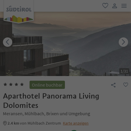
men
favorit
user lin
1
/
31
Online buchbar
Aparthotel Panorama Living
Dolomites
Meransen, Mühlbach, Brixen und Umgebung
2.4 km
von Mühlbach Zentrum
Karte anzeigen