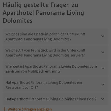
Häufig gestellte Fragen zu
Aparthotel Panorama Living
Dolomites
Welches sind die Check-in Zeiten der Unterkunft
Aparthotel Panorama Living Dolomites?
Welche Art von Frühstück wird in der Unterkunft
Aparthotel Panorama Living Dolomites serviert?
Wie weit ist Aparthotel Panorama Living Dolomites vom
Zentrum von Mühlbach entfernt?
Hat Aparthotel Panorama Living Dolomites ein
Restaurant vor Ort?
Hat Aparthotel Panorama Living Dolomites einen Pool?
Weitere
3
Fragen anzeigen
Sind Haustiere in der Unterkunft Aparthotel Panorama
Welche Services bietet Aparthotel Panorama Living
Erhalten die Gäste von Aparthotel Panorama Living