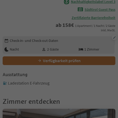
Nachhaltigkeitslabel Level 3
Südtirol Guest Pass
Zertifizierte Barrierefreiheit
ab
158
€
1 Apartment / 1 Nacht / 2 Gäste
Inkl. MwSt.
Buchungsdetails bearbeiten
Check-in- und Check-out-Daten
Nacht
2
Gäste
1
Zimmer
Verfügbarkeit prüfen
Ausstattung
Ladestation E-Fahrzeug
Zimmer entdecken