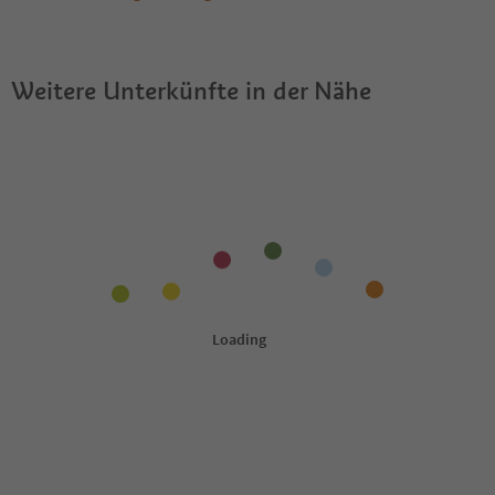
Living Dolomites erlaubt?
Dolomites?
Dolomites einen Südtirol Guestpass?
Weitere Unterkünfte in der Nähe