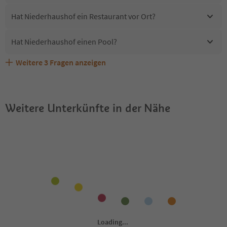
Hat Niederhaushof ein Restaurant vor Ort?
Hat Niederhaushof einen Pool?
Weitere
3
Fragen anzeigen
Erhalten die Gäste von Niederhaushof einen Südtirol
Sind Haustiere in der Unterkunft Niederhaushof erlaubt?
Welche Services bietet Niederhaushof?
Guestpass?
Weitere Unterkünfte in der Nähe