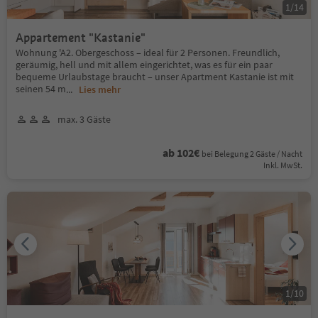
1
/
14
Appartement "Kastanie"
Wohnung 'A2. Obergeschoss – ideal für 2 Personen. Freundlich,
geräumig, hell und mit allem eingerichtet, was es für ein paar
bequeme Urlaubstage braucht – unser Apartment Kastanie ist mit
seinen 54 m
...
Lies mehr
max. 3 Gäste
ab 102€
bei Belegung 2 Gäste / Nacht
Inkl. MwSt.
1
/
10