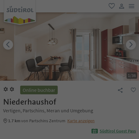
men
favorit
user lin
1
/
36
Online buchbar
Niederhaushof
Vertigen, Partschins, Meran und Umgebung
1.7 km
von Partschins Zentrum
Karte anzeigen
Südtirol Guest Pass