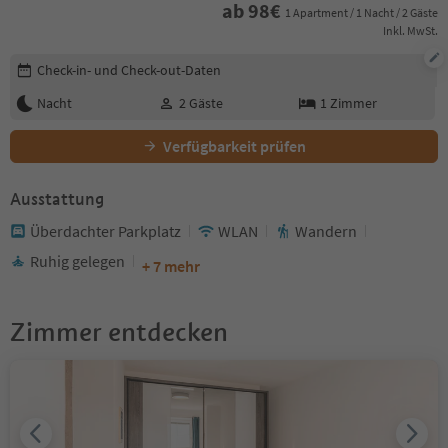
ab
98
€
1 Apartment / 1 Nacht / 2 Gäste
Inkl. MwSt.
Buchungsdetails bearbeiten
Check-in- und Check-out-Daten
Nacht
2
Gäste
1
Zimmer
Verfügbarkeit prüfen
Ausstattung
Überdachter Parkplatz
WLAN
Wandern
Ruhig gelegen
+ 7 mehr
Zimmer entdecken