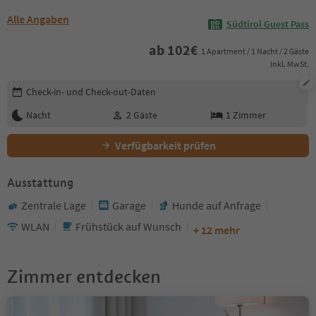
Alle Angaben
Südtirol Guest Pass
ab
102
€
1 Apartment / 1 Nacht / 2 Gäste
Inkl. MwSt.
Buchungsdetails bearbeiten
Check-in- und Check-out-Daten
Nacht
2
Gäste
1
Zimmer
Verfügbarkeit prüfen
Ausstattung
Zentrale Lage
Garage
Hunde auf Anfrage
WLAN
Frühstück auf Wunsch
+ 12 mehr
Zimmer entdecken