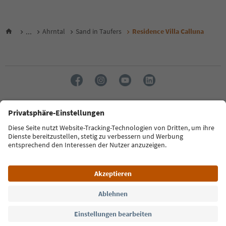
...
Ahrntal
Sand in Taufers
Residence Villa Calluna
Sprache: Deutsch
FAQ
Kontakt
Presse
MICE
Datenschutzerklärung
AGB
Impressum
Cookie Policy
Film commission
Über uns
Zugänglichkeitserklärung
Südtirol B2B
© 2026 IDM Südtirol