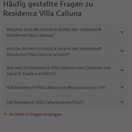
Häufig gestellte Fragen zu
Residence Villa Calluna
Welches sind die Check-in Zeiten der Unterkunft
Residence Villa Calluna?
Welche Art von Frühstück wird in der Unterkunft
Residence Villa Calluna serviert?
Wie weit ist Residence Villa Calluna vom Zentrum von
Sand in Taufers entfernt?
Hat Residence Villa Calluna ein Restaurant vor Ort?
Hat Residence Villa Calluna einen Pool?
Weitere
3
Fragen anzeigen
Sind Haustiere in der Unterkunft Residence Villa Calluna
Erhalten die Gäste von Residence Villa Calluna einen
Welche Services bietet Residence Villa Calluna?
erlaubt?
Südtirol Guestpass?