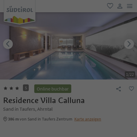
men
favorit
user lin
1
/
22
S
Online buchbar
Residence Villa Calluna
Sand in Taufers, Ahrntal
386 m
von Sand in Taufers Zentrum
Karte anzeigen