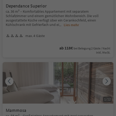
Dependance Superior
ca. 36 m² – Komfortables Appartement mit separatem
Schlafzimmer und einem gemütlichen Wohnbereich. Die voll
ausgestattete Küche verfügt über ein Cerankochfeld, einen
Kühlschrank mit Gefrierfach und ei
...
Lies mehr
max. 4 Gäste
ab 118€
bei Belegung 2 Gäste / Nacht
Inkl. MwSt.
1
/
12
Mammosa
ca. 58 m² – Großzügiges Appartement mit zwei separaten