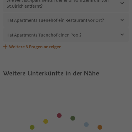
Wie weit ist Apartments Tuenehof vom Zentrum von
St.Ulrich entfernt?
Hat Apartments Tuenehof ein Restaurant vor Ort?
Hat Apartments Tuenehof einen Pool?
Weitere
3
Fragen anzeigen
Sind Haustiere in der Unterkunft Apartments Tuenehof
Erhalten die Gäste von Apartments Tuenehof einen
Welche Services bietet Apartments Tuenehof?
erlaubt?
Südtirol Guestpass?
Weitere Unterkünfte in der Nähe