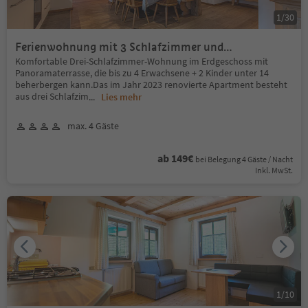
1
/
30
Ferienwohnung mit 3 Schlafzimmer und
Panoramaterrasse
Komfortable Drei-Schlafzimmer-Wohnung im Erdgeschoss mit
Panoramaterrasse, die bis zu 4 Erwachsene + 2 Kinder unter 14
beherbergen kann.Das im Jahr 2023 renovierte Apartment besteht
aus drei Schlafzim
...
Lies mehr
max. 4 Gäste
ab 149€
bei Belegung 4 Gäste / Nacht
Inkl. MwSt.
1
/
10