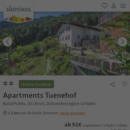
men
favorit
user lin
1
/
27
Online buchbar
Apartments Tuenehof
Bula/Pufels, St.Ulrich, Dolomitenregion Gröden
3.2 km
von St.Ulrich Zentrum
Karte anzeigen
ab
92
€
1 Apartment / 1 Nacht / 2 Gäste