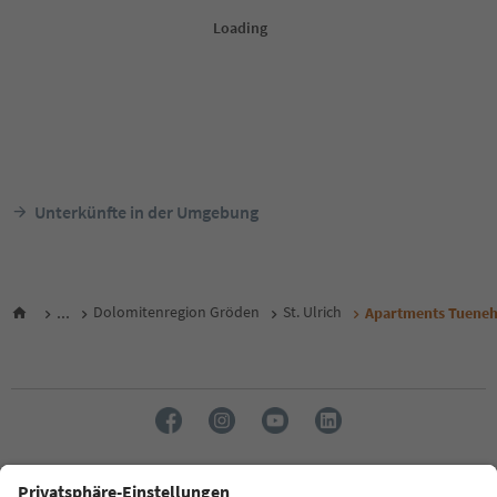
Unterkünfte in der Umgebung
...
Dolomitenregion Gröden
St. Ulrich
Apartments Tueneh
Sprache: Deutsch