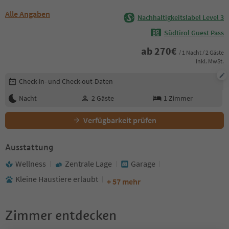
Alle Angaben
Nachhaltigkeitslabel Level 3
Südtirol Guest Pass
ab
270
€
/ 1 Nacht / 2 Gäste
Inkl. MwSt.
Buchungsdetails bearbeiten
Check-in- und Check-out-Daten
Nacht
2
Gäste
1
Zimmer
Verfügbarkeit prüfen
Ausstattung
Wellness
Zentrale Lage
Garage
Kleine Haustiere erlaubt
+ 57 mehr
Zimmer entdecken