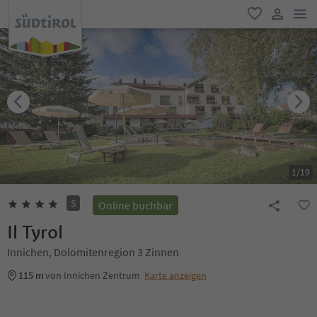
men
favorit
user lin
1
/
19
S
Online buchbar
Il Tyrol
Innichen, Dolomitenregion 3 Zinnen
115 m
von Innichen Zentrum
Karte anzeigen