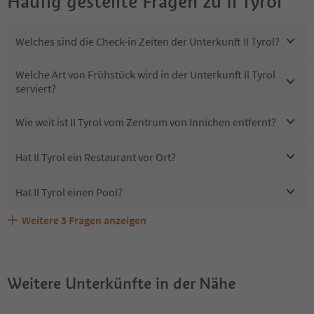
Häufig gestellte Fragen zu
Il Tyrol
Welches sind die Check-in Zeiten der Unterkunft Il Tyrol?
Welche Art von Frühstück wird in der Unterkunft Il Tyrol
serviert?
Wie weit ist Il Tyrol vom Zentrum von Innichen entfernt?
Hat Il Tyrol ein Restaurant vor Ort?
Hat Il Tyrol einen Pool?
Weitere
3
Fragen anzeigen
Sind Haustiere in der Unterkunft Il Tyrol erlaubt?
Welche Services bietet Il Tyrol?
Erhalten die Gäste von Il Tyrol einen Südtirol Guestpass?
Weitere Unterkünfte in der Nähe