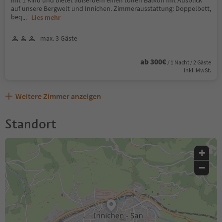
mit 1 Kind und bietet außerdem einen tollen Balkon mit Ausblick
auf unsere Bergwelt und Innichen. Zimmerausstattung: Doppelbett,
beq
...
Lies mehr
max. 3 Gäste
ab 300€
/ 1 Nacht / 2 Gäste
Inkl. MwSt.
Weitere Zimmer anzeigen
Standort
+
−