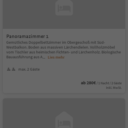
Panoramazimmer 1
Gemütliches Doppelbettzimmer im Obergeschoß mit Süd-
Westbalkon. Boden aus massiven Lärchendielen. Vollholzmöbel
vom Tischler aus heimischen Fichten- und Lärchenholz. Biologische
Bauausführung aus A
...
Lies mehr
max. 2 Gäste
ab 280€
/ 1 Nacht / 2 Gäste
Inkl. MwSt.