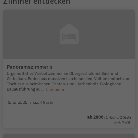
Zimmer entdecken
Panoramazimmer 3
Urgemütliches Vierbettzimmer im Obergeschoß mit Süd- und
Ostbalkon. Boden aus massiven Lärchendielen, Vollholzmöbel vom
Tischler aus heimischen Fichten- und Lärchenholz. Biologische
Bauausführung au
...
Lies mehr
max. 4 Gäste
ab 280€
/ 1 Nacht / 2 Gäste
Inkl. MwSt.