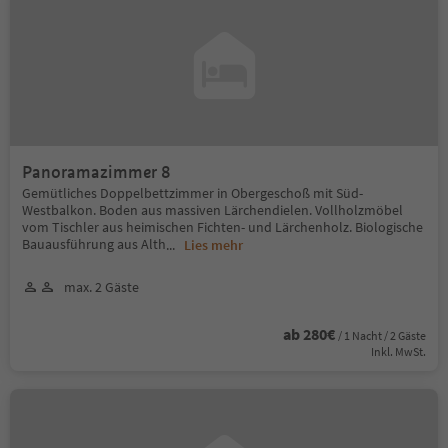
Panoramazimmer 8
Gemütliches Doppelbettzimmer in Obergeschoß mit Süd-
Westbalkon. Boden aus massiven Lärchendielen. Vollholzmöbel
vom Tischler aus heimischen Fichten- und Lärchenholz. Biologische
Bauausführung aus Alth
...
Lies mehr
max. 2 Gäste
ab 280€
/ 1 Nacht / 2 Gäste
Inkl. MwSt.