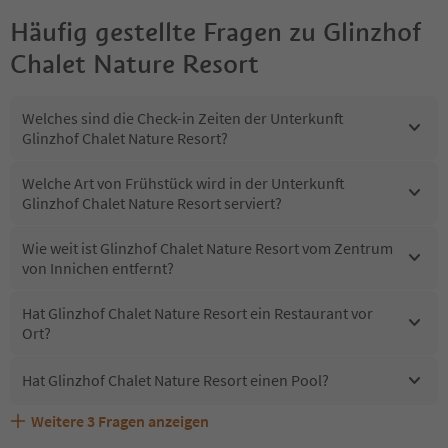
Häufig gestellte Fragen zu
Glinzhof
Chalet Nature Resort
Welches sind die Check-in Zeiten der Unterkunft
Glinzhof Chalet Nature Resort?
Welche Art von Frühstück wird in der Unterkunft
Glinzhof Chalet Nature Resort serviert?
Wie weit ist Glinzhof Chalet Nature Resort vom Zentrum
von Innichen entfernt?
Hat Glinzhof Chalet Nature Resort ein Restaurant vor
Ort?
Hat Glinzhof Chalet Nature Resort einen Pool?
Weitere
3
Fragen anzeigen
Sind Haustiere in der Unterkunft Glinzhof Chalet Nature
Erhalten die Gäste von Glinzhof Chalet Nature Resort
Welche Services bietet Glinzhof Chalet Nature Resort?
Resort erlaubt?
einen Südtirol Guestpass?