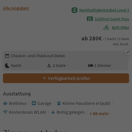
Alle Angaben
Nachhaltigkeitslabel Level 3
Südtirol Guest Pass
Bett+Bike
ab
280
€
/ 1 Nacht / 2 Gäste
Inkl. MwSt.
Buchungsdetails bearbeiten
Check-in- und Check-out-Daten
Nacht
2
Gäste
1
Zimmer
Verfügbarkeit prüfen
Ausstattung
Wellness
Garage
Kleine Haustiere erlaubt
Kostenloses WLAN
Ruhig gelegen
+ 66 mehr