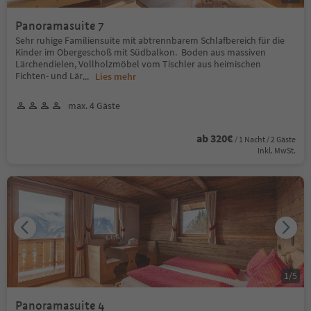
Panoramasuite 7
Sehr ruhige Familiensuite mit abtrennbarem Schlafbereich für die
Kinder im Obergeschoß mit Südbalkon. Boden aus massiven
Lärchendielen, Vollholzmöbel vom Tischler aus heimischen
Fichten- und Lär
...
Lies mehr
max. 4 Gäste
ab 320€
/ 1 Nacht / 2 Gäste
Inkl. MwSt.
1
/
5
Panoramasuite 4