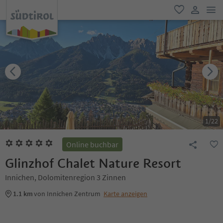
men
favorit
user lin
1
/
22
Online buchbar
Glinzhof Chalet Nature Resort
Innichen, Dolomitenregion 3 Zinnen
1.1 km
von Innichen Zentrum
Karte anzeigen