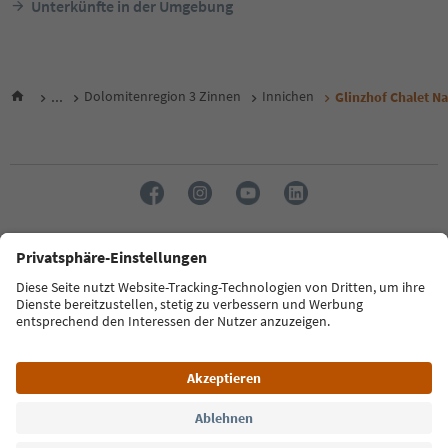
Unterkünfte in der Umgebung
...
Dolomitenregion 3 Zinnen
Innichen
Glinzhof Chalet N
Sprache: Deutsch
FAQ
Kontakt
Presse
MICE
Datenschutzerklärung
AGB
Impressum
Cookie Policy
Film commission
Über uns
Zugänglichkeitserklärung
Südtirol B2B
© 2026 IDM Südtirol