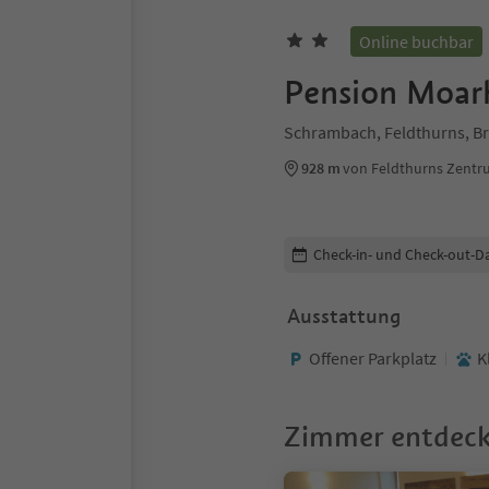
Online buchbar
Pension Moar
Schrambach, Feldthurns, B
928 m
von Feldthurns Zent
Buchungsdetails bearbeiten
Check-in- und Check-out-D
Ausstattung
Offener Parkplatz
K
Zimmer entdec