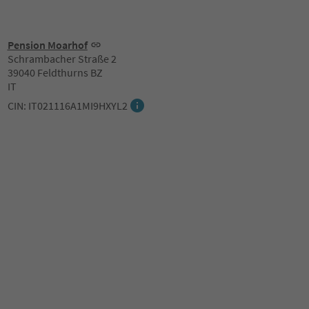
Pension Moarhof
Schrambacher Straße 2
39040 Feldthurns BZ
IT
CIN: IT021116A1MI9HXYL2