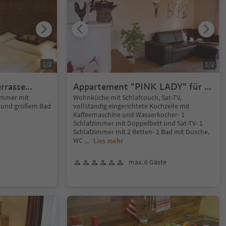
1
/
2
1
/
2
rrasse
Appartement "PINK LADY" für 4
- 6 Personen
immer mit
Wohnküche mit Schlafcouch, Sat-TV,
se und großem Bad
vollständig eingerichtete Kochzeile mit
Kaffeemaschine und Wasserkocher- 1
Schlafzimmer mit Doppelbett und Sat-TV- 1
Schlafzimmer mit 2 Betten- 1 Bad mit Dusche,
WC
...
Lies mehr
max. 6 Gäste