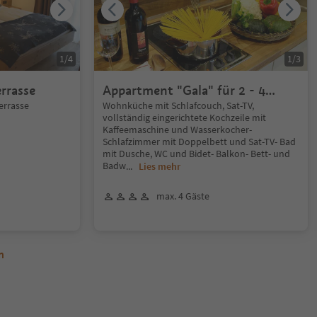
1
/
4
1
/
3
rrasse
Appartment "Gala" für 2 - 4
Personen
errasse
Wohnküche mit Schlafcouch, Sat-TV,
vollständig eingerichtete Kochzeile mit
Kaffeemaschine und Wasserkocher-
Schlafzimmer mit Doppelbett und Sat-TV- Bad
mit Dusche, WC und Bidet- Balkon- Bett- und
Badw
...
Lies mehr
max. 4 Gäste
n