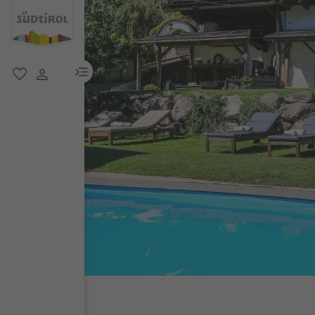
menu link
favorit
user link