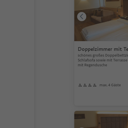
Doppelzimmer mit Te
Deluxe
schönes großes Doppelbettz
Schlafsofa sowie mit Terras
mit Regendusche
max. 4 Gäste