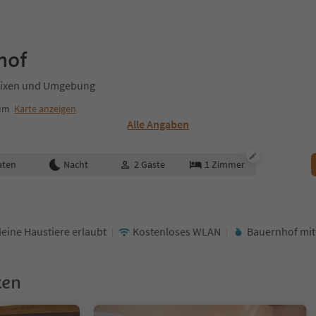
hof
rixen und Umgebung
rum
Karte anzeigen
Alle Angaben
aten
Nacht
2
Gäste
1
Zimmer
leine Haustiere erlaubt
Kostenloses WLAN
Bauernhof mit
ken