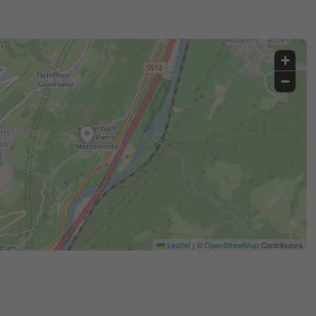
+
−
Leaflet
|
©
OpenStreetMap
Contributors