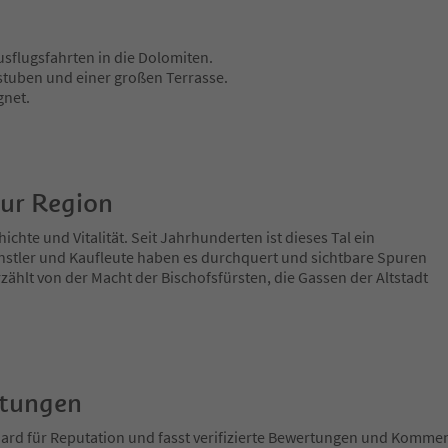
usflugsfahrten in die Dolomiten.
stuben und einer großen Terrasse.
gnet.
zur Region
ichte und Vitalität. Seit Jahrhunderten ist dieses Tal ein
nstler und Kaufleute haben es durchquert und sichtbare Spuren
zählt von der Macht der Bischofsfürsten, die Gassen der Altstadt
rtungen
ndard für Reputation und fasst verifizierte Bewertungen und Kom