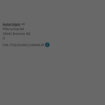
Hotel Alpin
Pflerschtal 84
39041 Brenner BZ
IT
CIN: IT021010A13JN66NJR