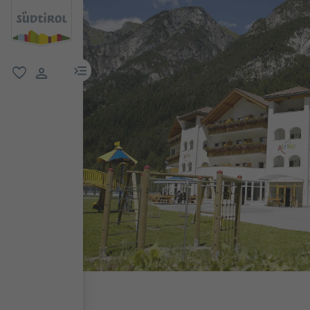
menu link
favorit
user link