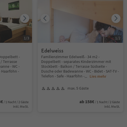
1
/
3
1
/
2
Edelweiss
Doppelbett -
Familienzimmer Edelweiß - 34 m2 -
/ Terrasse
Doppelbett - separates Kinderzimmer mit
anne - WC -
Stockbett - Balkon / Terrasse Südseite -
 - Haarföhn -
Dusche oder Badewanne - WC - Bidet - SAT-TV -
Telefon - Safe - Haarföhn -
...
Lies mehr
max. 5 Gäste
8€
ab 158€
/ 1 Nacht / 2 Gäste
/ 1 Nacht / 2 Gäste
Inkl. MwSt.
Inkl. MwSt.