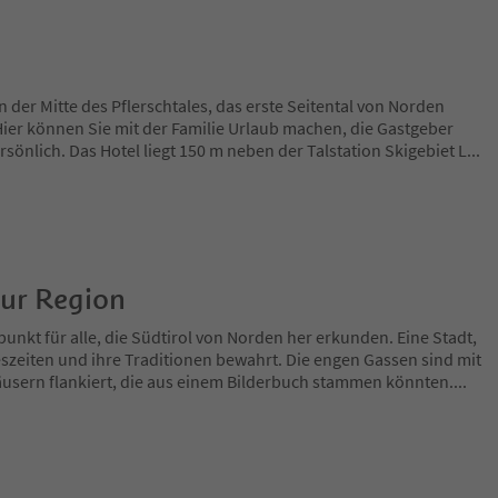
in der Mitte des Pflerschtales, das erste Seitental von Norden
Hier können Sie mit der Familie Urlaub machen, die Gastgeber
sönlich. Das Hotel liegt 150 m neben der Talstation Skigebiet L
...
zur Region
fpunkt für alle, die Südtirol von Norden her erkunden. Eine Stadt,
szeiten und ihre Traditionen bewahrt. Die engen Gassen sind mit
äusern flankiert, die aus einem Bilderbuch stammen könnten.
...