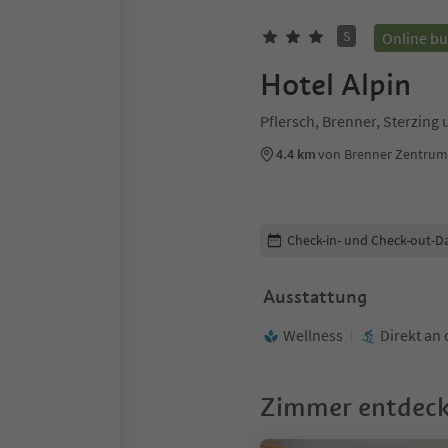
S
Online b
Hotel Alpin
Pflersch, Brenner, Sterzin
4.4 km
von Brenner Zentrum
Buchungsdetails bearbeiten
Check-in- und Check-out-D
Ausstattung
Wellness
Direkt an 
Zimmer entdec