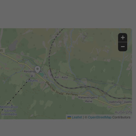
+
−
Leaflet
|
©
OpenStreetMap
Contributors