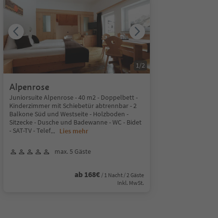
1
/
2
Alpenrose
Juniorsuite Alpenrose - 40 m2 - Doppelbett -
Kinderzimmer mit Schiebetür abtrennbar - 2
Balkone Süd und Westseite - Holzboden -
Sitzecke - Dusche und Badewanne - WC - Bidet
- SAT-TV - Telef
...
Lies mehr
max. 5 Gäste
ab 168€
/ 1 Nacht / 2 Gäste
Inkl. MwSt.