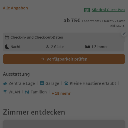
Alle Angaben
Südtirol Guest Pass
ab
75
€
1 Apartment / 1 Nacht / 2 Gäste
Inkl. MwSt.
Buchungsdetails bearbeiten
Check-in- und Check-out-Daten
Nacht
2
Gäste
1
Zimmer
Verfügbarkeit prüfen
Ausstattung
Zentrale Lage
Garage
Kleine Haustiere erlaubt
WLAN
Familien
+ 18 mehr
Zimmer entdecken