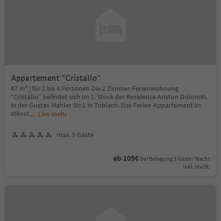
Appartement "Cristallo"
47 m² | für 2 bis 4 Personen Die 2 Zimmer-Ferienwohnung
“Cristallo” befindet sich im 1. Stock der Residence Ariston Dolomiti,
in der Gustav Mahler Str.1 in Toblach. Das Ferien-Appartement im
stilvol
...
Lies mehr
max. 5 Gäste
ab 105€
bei Belegung 3 Gäste / Nacht
Inkl. MwSt.