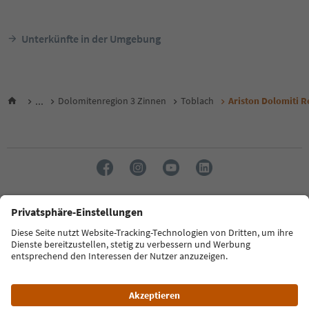
Unterkünfte in der Umgebung
...
Dolomitenregion 3 Zinnen
Toblach
Ariston Dolomiti R
Sprache: Deutsch
FAQ
Kontakt
Presse
MICE
Datenschutzerklärung
AGB
Impressum
Cookie Policy
Film commission
Über uns
Zugänglichkeitserklärung
Südtirol B2B