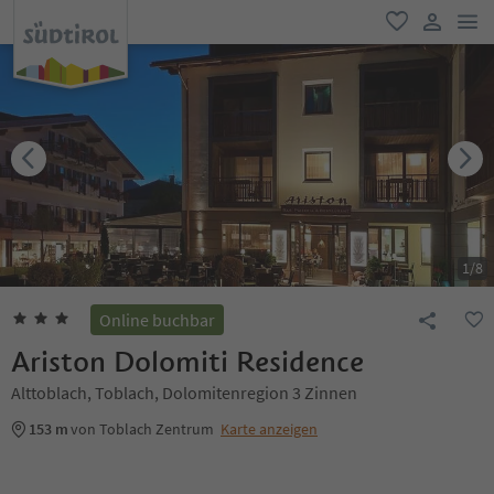
men
favorit
user lin
1
/
8
Online buchbar
Ariston Dolomiti Residence
Alttoblach, Toblach, Dolomitenregion 3 Zinnen
153 m
von Toblach Zentrum
Karte anzeigen