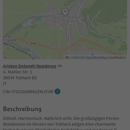
Leaflet
|
©
OpenStreetMap
Contributors
Ariston Dolomiti Residence
G. Mahler Str. 1
39034 Toblach BZ
IT
CIN: IT021028B4SZKIJFJW
Beschreibung
Stilvoll. Harmonisch. Natürlich echt. Die großzügigen Ferien-
Residencen im Herzen von Toblach zeigen eine charmante
Verbindung von überlieferter Architektur und modernen D
...