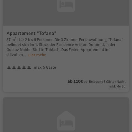
Appartement "Tofana"
57 m² | für 2 bis 6 Personen Die 3 Zimmer-Ferienwohnung “Tofana”
befindet sich im 1. Stock der Residence Ariston Dolomiti, in der
Gustav Mahler Str.1 in Toblach. Das Ferien-Appartement im
stilvollen
...
Lies mehr
max. 5 Gäste
ab 110€
bei Belegung 3 Gäste / Nacht
Inkl. MwSt.