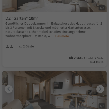
1
/
3
DZ "Garten" 25m²
Gemütliches Doppelzimmer im Erdgeschoss des Haupthauses für 2
bis 3 Personen mit Sitzecke und möblierter Gartenterrasse.
Naturbelassene Eichenmöbel schaffen eine angenehme
Wohnatmosphäre. TV, Radio, W
...
Lies mehr
max. 2 Gäste
ab 234€
/ 1 Nacht / 2 Gäste
Inkl. MwSt.
1
/
2