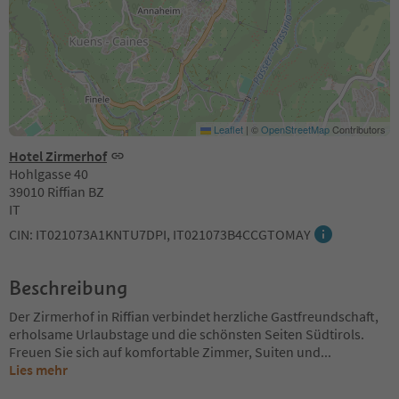
Leaflet
|
©
OpenStreetMap
Contributors
Hotel Zirmerhof
Hohlgasse 40
39010 Riffian BZ
IT
CIN: IT021073A1KNTU7DPI, IT021073B4CCGTOMAY
Beschreibung
Der Zirmerhof in Riffian verbindet herzliche Gastfreundschaft,
erholsame Urlaubstage und die schönsten Seiten Südtirols.
Freuen Sie sich auf komfortable Zimmer, Suiten und
...
Lies mehr