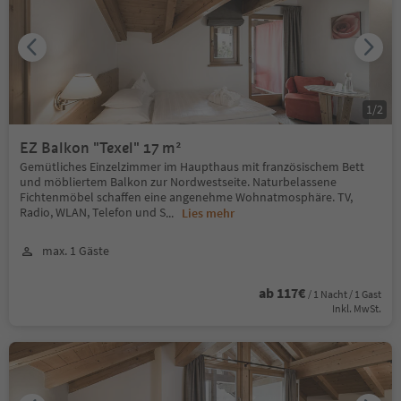
1
/
2
EZ Balkon "Texel" 17 m²
Gemütliches Einzelzimmer im Haupthaus mit französischem Bett
und möbliertem Balkon zur Nordwestseite. Naturbelassene
Fichtenmöbel schaffen eine angenehme Wohnatmosphäre. TV,
Radio, WLAN, Telefon und S
...
Lies mehr
max. 1 Gäste
ab 117€
/ 1 Nacht / 1 Gast
Inkl. MwSt.