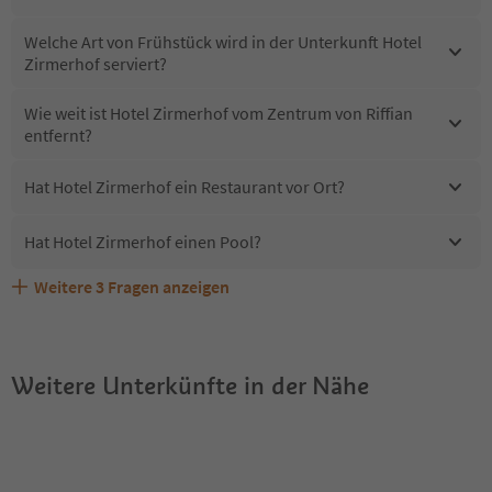
Welche Art von Frühstück wird in der Unterkunft Hotel
Zirmerhof serviert?
Wie weit ist Hotel Zirmerhof vom Zentrum von Riffian
entfernt?
Hat Hotel Zirmerhof ein Restaurant vor Ort?
Hat Hotel Zirmerhof einen Pool?
Weitere
3
Fragen anzeigen
Sind Haustiere in der Unterkunft Hotel Zirmerhof
Erhalten die Gäste von Hotel Zirmerhof einen Südtirol
Welche Services bietet Hotel Zirmerhof?
erlaubt?
Guestpass?
Weitere Unterkünfte in der Nähe