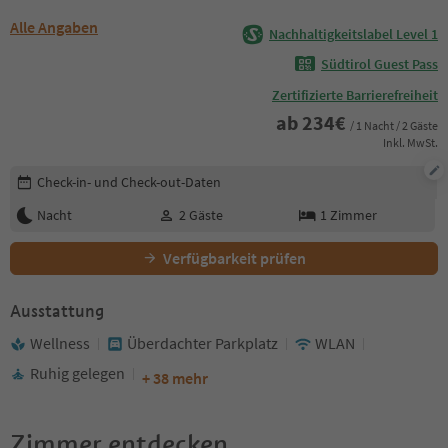
Alle Angaben
Nachhaltigkeitslabel Level 1
Südtirol Guest Pass
Zertifizierte Barrierefreiheit
ab
234
€
/ 1 Nacht / 2 Gäste
Inkl. MwSt.
Buchungsdetails bearbeiten
Check-in- und Check-out-Daten
Nacht
2
Gäste
1
Zimmer
Verfügbarkeit prüfen
Ausstattung
Wellness
Überdachter Parkplatz
WLAN
Ruhig gelegen
+ 38 mehr
Zimmer entdecken