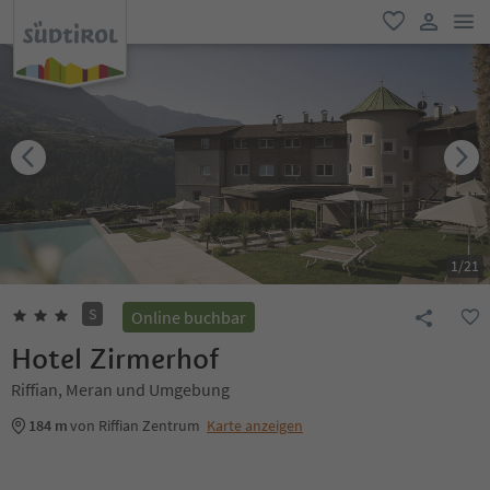
men
favorit
user lin
1
/
21
S
Online buchbar
Hotel Zirmerhof
Riffian, Meran und Umgebung
184 m
von Riffian Zentrum
Karte anzeigen