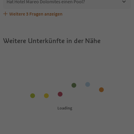
Hat Hotel Mareo Dolomites einen Pool?
Weitere
3
Fragen anzeigen
Sind Haustiere in der Unterkunft Hotel Mareo Dolomites
Erhalten die Gäste von Hotel Mareo Dolomites einen
Welche Services bietet Hotel Mareo Dolomites?
erlaubt?
Südtirol Guestpass?
Weitere Unterkünfte in der Nähe