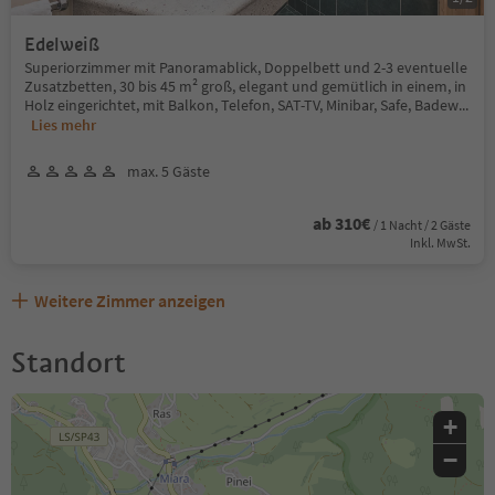
Edelweiß
Superiorzimmer mit Panoramablick, Doppelbett und 2-3 eventuelle
Zusatzbetten, 30 bis 45 m² groß, elegant und gemütlich in einem, in
Holz eingerichtet, mit Balkon, Telefon, SAT-TV, Minibar, Safe, Badew
...
Lies mehr
max. 5 Gäste
ab 310€
/ 1 Nacht / 2 Gäste
Inkl. MwSt.
Weitere Zimmer anzeigen
Standort
+
−