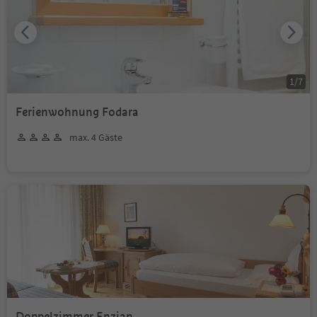
1
/
7
Ferienwohnung Fodara
max. 4 Gäste
Doppelzimmer Enzian