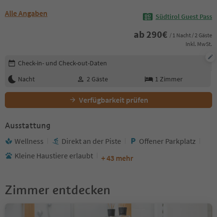
Alle Angaben
Südtirol Guest Pass
ab
290
€
/ 1 Nacht / 2 Gäste
Inkl. MwSt.
Buchungsdetails bearbeiten
Check-in- und Check-out-Daten
Nacht
2
Gäste
1
Zimmer
Verfügbarkeit prüfen
Ausstattung
Wellness
Direkt an der Piste
Offener Parkplatz
Kleine Haustiere erlaubt
+ 43 mehr
Zimmer entdecken