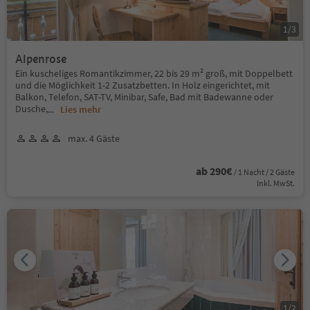
1
/
3
Alpenrose
Ein kuscheliges Romantikzimmer, 22 bis 29 m² groß, mit Doppelbett
und die Möglichkeit 1-2 Zusatzbetten. In Holz eingerichtet, mit
Balkon, Telefon, SAT-TV, Minibar, Safe, Bad mit Badewanne oder
Dusche,
...
Lies mehr
max. 4 Gäste
ab 290€
/ 1 Nacht / 2 Gäste
Inkl. MwSt.
1
/
2