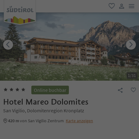
men
favorit
user lin
1
/
31
Online buchbar
Hotel Mareo Dolomites
San Vigilio, Dolomitenregion Kronplatz
420 m
von San Vigilio Zentrum
Karte anzeigen