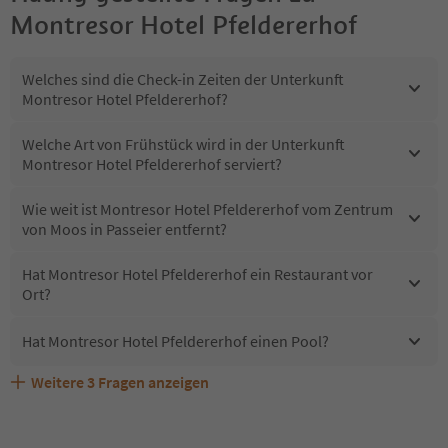
Montresor Hotel Pfeldererhof
Welches sind die Check-in Zeiten der Unterkunft
Montresor Hotel Pfeldererhof?
Welche Art von Frühstück wird in der Unterkunft
Montresor Hotel Pfeldererhof serviert?
Wie weit ist Montresor Hotel Pfeldererhof vom Zentrum
von Moos in Passeier entfernt?
Hat Montresor Hotel Pfeldererhof ein Restaurant vor
Ort?
Hat Montresor Hotel Pfeldererhof einen Pool?
Weitere
3
Fragen anzeigen
Sind Haustiere in der Unterkunft Montresor Hotel
Erhalten die Gäste von Montresor Hotel Pfeldererhof
Welche Services bietet Montresor Hotel Pfeldererhof?
Pfeldererhof erlaubt?
einen Südtirol Guestpass?