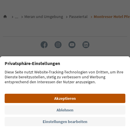
...
Meran und Umgebung
Passeiertal
Montresor Hotel Pfe
Sprache: Deutsch
FAQ
Kontakt
Presse
MICE
Datenschutzerklärung
AGB
Impressum
Cookie Policy
Film commission
Über uns
Zugänglichkeitserklärung
Südtirol B2B
© 2026 IDM Südtirol