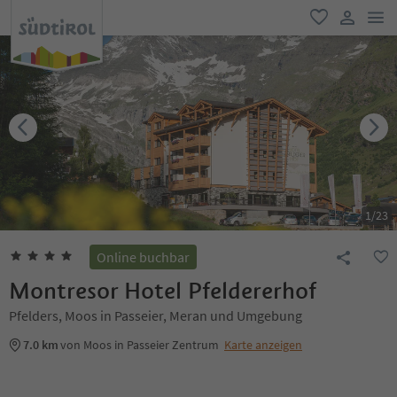
men
favorit
user lin
1
/
23
Online buchbar
Montresor Hotel Pfeldererhof
Pfelders, Moos in Passeier, Meran und Umgebung
7.0 km
von Moos in Passeier Zentrum
Karte anzeigen