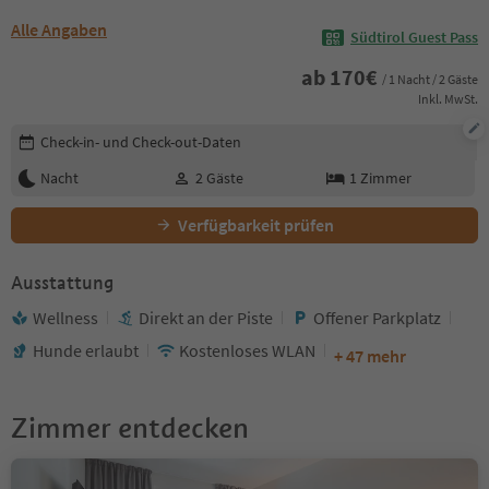
Alle Angaben
Südtirol Guest Pass
ab
170
€
/ 1 Nacht / 2 Gäste
Inkl. MwSt.
Buchungsdetails bearbeiten
Check-in- und Check-out-Daten
Nacht
2
Gäste
1
Zimmer
Verfügbarkeit prüfen
Ausstattung
Wellness
Direkt an der Piste
Offener Parkplatz
Hunde erlaubt
Kostenloses WLAN
+ 47 mehr
Zimmer entdecken