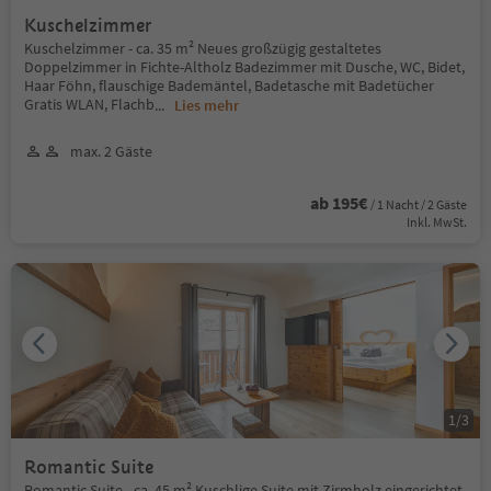
Kuschelzimmer
Kuschelzimmer - ca. 35 m² Neues großzügig gestaltetes
Doppelzimmer in Fichte-Altholz Badezimmer mit Dusche, WC, Bidet,
Haar Föhn, flauschige Bademäntel, Badetasche mit Badetücher
Gratis WLAN, Flachb
...
Lies mehr
max. 2 Gäste
ab 195€
/ 1 Nacht / 2 Gäste
Inkl. MwSt.
1
/
3
Romantic Suite
Romantic Suite - ca. 45 m² Kuschlige Suite mit Zirmholz eingerichtet