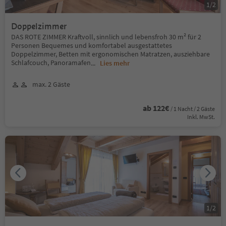
1
/
2
Doppelzimmer
DAS ROTE ZIMMER Kraftvoll, sinnlich und lebensfroh 30 m² für 2
Personen Bequemes und komfortabel ausgestattetes
Doppelzimmer, Betten mit ergonomischen Matratzen, ausziehbare
Schlafcouch, Panoramafen
...
Lies mehr
max. 2 Gäste
ab 122€
/ 1 Nacht / 2 Gäste
Inkl. MwSt.
1
/
2