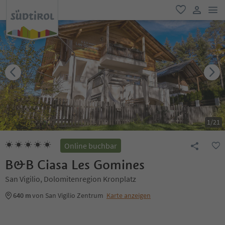
men
favorit
user lin
1
/
21
Online buchbar
B&B Ciasa Les Gomines
San Vigilio, Dolomitenregion Kronplatz
640 m
von San Vigilio Zentrum
Karte anzeigen