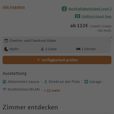
Alle Angaben
Nachhaltigkeitslabel Level 3
Südtirol Guest Pass
ab
122
€
/ 1 Nacht / 2 Gäste
Inkl. MwSt.
Buchungsdetails bearbeiten
Check-in- und Check-out-Daten
Nacht
2
Gäste
1
Zimmer
Verfügbarkeit prüfen
Ausstattung
Abkommen Sauna
Direkt an der Piste
Garage
Kostenloses WLAN
+ 22 mehr
Zimmer entdecken