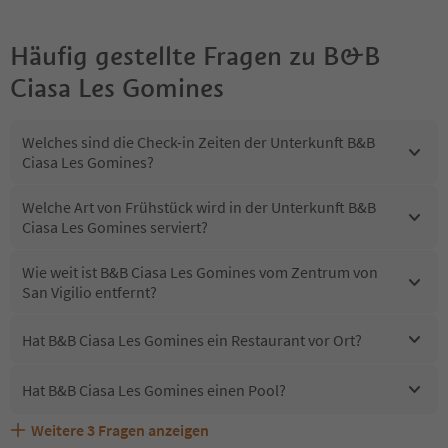
Häufig gestellte Fragen zu
B&B
Ciasa Les Gomines
Welches sind die Check-in Zeiten der Unterkunft B&B
Ciasa Les Gomines?
Welche Art von Frühstück wird in der Unterkunft B&B
Ciasa Les Gomines serviert?
Wie weit ist B&B Ciasa Les Gomines vom Zentrum von
San Vigilio entfernt?
Hat B&B Ciasa Les Gomines ein Restaurant vor Ort?
Hat B&B Ciasa Les Gomines einen Pool?
Weitere
3
Fragen anzeigen
Sind Haustiere in der Unterkunft B&B Ciasa Les Gomines
Erhalten die Gäste von B&B Ciasa Les Gomines einen
Welche Services bietet B&B Ciasa Les Gomines?