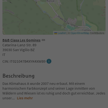
Leaflet
|
©
OpenStreetMap
Contributors
B&B Ciasa Les Gomines
Catarina-Lanz-Str. 89
39030 San Vigilio BZ
IT
CIN: IT021047B4XYK4XWB9
Beschreibung
Das Klimahaus A wurde 2007 neu erbaut. Mit einem
harmonischen Farbkonzept und seiner Lage inmitten von
Wäldern und Wiesen ist es ruhig und doch gut erreichbar. Jedes
unser
...
Lies mehr