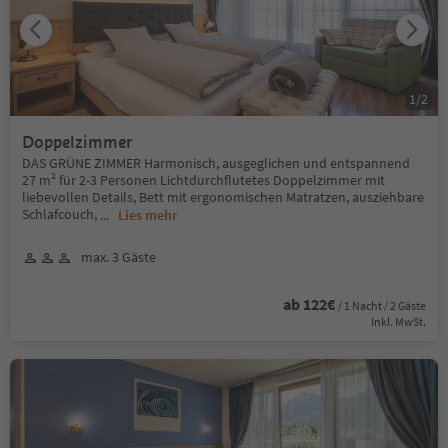
1
/
2
Doppelzimmer
DAS GRÜNE ZIMMER Harmonisch, ausgeglichen und entspannend
27 m² für 2-3 Personen Lichtdurchflutetes Doppelzimmer mit
liebevollen Details, Bett mit ergonomischen Matratzen, ausziehbare
Schlafcouch,
...
Lies mehr
max. 3 Gäste
ab 122€
/ 1 Nacht / 2 Gäste
Inkl. MwSt.