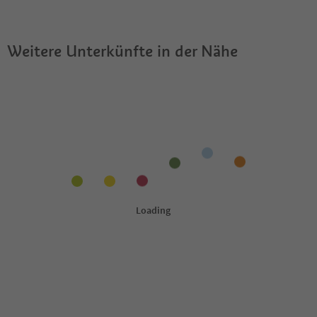
erlaubt?
Südtirol Guestpass?
Weitere Unterkünfte in der Nähe