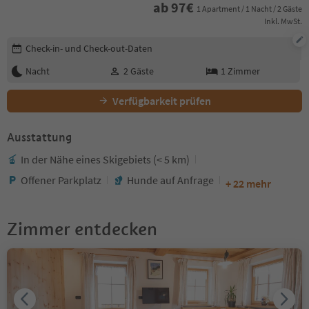
ab
97
€
1 Apartment / 1 Nacht / 2 Gäste
Inkl. MwSt.
Buchungsdetails bearbeiten
Check-in- und Check-out-Daten
Nacht
2
Gäste
1
Zimmer
Verfügbarkeit prüfen
Ausstattung
In der Nähe eines Skigebiets (< 5 km)
Offener Parkplatz
Hunde auf Anfrage
+ 22 mehr
Zimmer entdecken