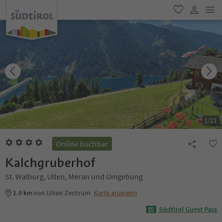
men
favorit
user lin
1
/
21
Online buchbar
Kalchgruberhof
St. Walburg, Ulten, Meran und Umgebung
1.9 km
von Ulten Zentrum
Karte anzeigen
Südtirol Guest Pass