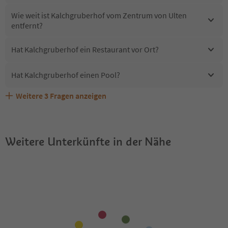
Wie weit ist Kalchgruberhof vom Zentrum von Ulten
entfernt?
Hat Kalchgruberhof ein Restaurant vor Ort?
Hat Kalchgruberhof einen Pool?
Weitere
3
Fragen anzeigen
Sind Haustiere in der Unterkunft Kalchgruberhof
Erhalten die Gäste von Kalchgruberhof einen Südtirol
Welche Services bietet Kalchgruberhof?
erlaubt?
Guestpass?
Weitere Unterkünfte in der Nähe