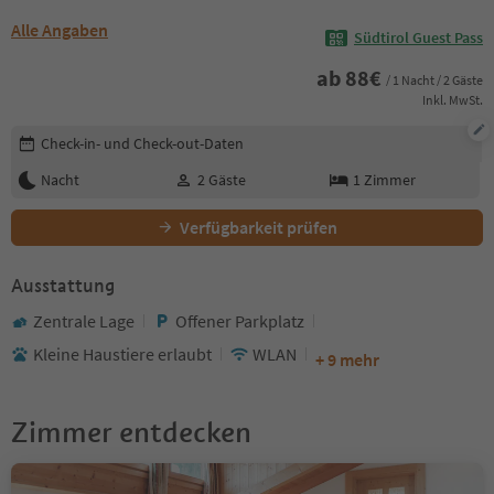
Alle Angaben
Südtirol Guest Pass
ab
88
€
/ 1 Nacht / 2 Gäste
Inkl. MwSt.
Buchungsdetails bearbeiten
Check-in- und Check-out-Daten
Nacht
2
Gäste
1
Zimmer
Verfügbarkeit prüfen
Ausstattung
Zentrale Lage
Offener Parkplatz
Kleine Haustiere erlaubt
WLAN
+ 9 mehr
Zimmer entdecken