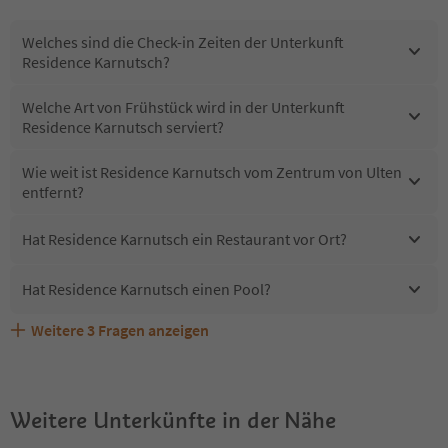
Welches sind die Check-in Zeiten der Unterkunft
Residence Karnutsch?
Welche Art von Frühstück wird in der Unterkunft
Residence Karnutsch serviert?
Wie weit ist Residence Karnutsch vom Zentrum von Ulten
entfernt?
Hat Residence Karnutsch ein Restaurant vor Ort?
Hat Residence Karnutsch einen Pool?
Weitere
3
Fragen anzeigen
Sind Haustiere in der Unterkunft Residence Karnutsch
Erhalten die Gäste von Residence Karnutsch einen
Welche Services bietet Residence Karnutsch?
erlaubt?
Südtirol Guestpass?
Weitere Unterkünfte in der Nähe