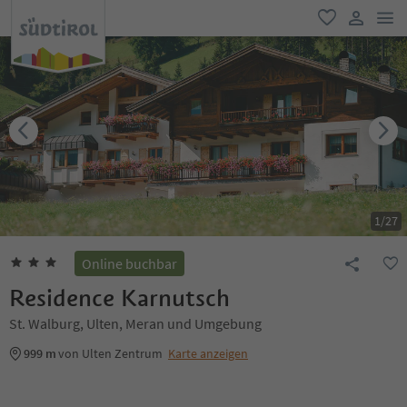
men
favorit
user lin
1
/
27
Online buchbar
Residence Karnutsch
St. Walburg, Ulten, Meran und Umgebung
999 m
von Ulten Zentrum
Karte anzeigen