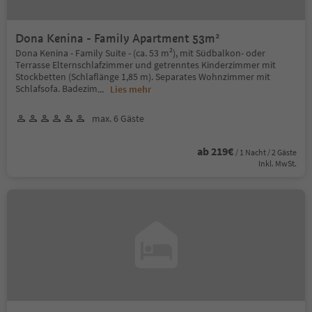
Dona Kenina - Family Apartment 53m²
Dona Kenina - Family Suite - (ca. 53 m²), mit Südbalkon- oder
Terrasse Elternschlafzimmer und getrenntes Kinderzimmer mit
Stockbetten (Schlaflänge 1,85 m). Separates Wohnzimmer mit
Schlafsofa. Badezim
...
Lies mehr
max. 6 Gäste
ab 219€
/ 1 Nacht / 2 Gäste
Inkl. MwSt.