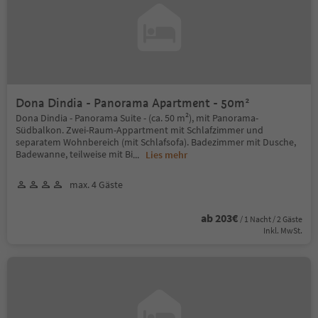
Dona Dindia - Panorama Apartment - 50m²
Dona Dindia - Panorama Suite - (ca. 50 m²), mit Panorama-
Südbalkon. Zwei-Raum-Appartment mit Schlafzimmer und
separatem Wohnbereich (mit Schlafsofa). Badezimmer mit Dusche,
Badewanne, teilweise mit Bi
...
Lies mehr
max. 4 Gäste
ab 203€
/ 1 Nacht / 2 Gäste
Inkl. MwSt.