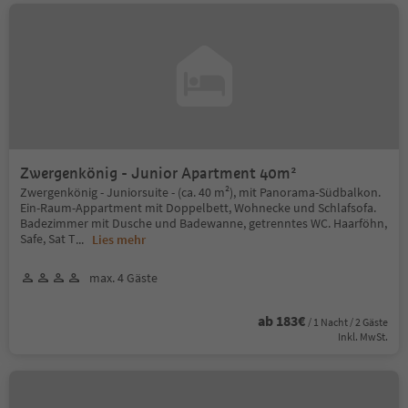
Zwergenkönig - Junior Apartment 40m²
Zwergenkönig - Juniorsuite - (ca. 40 m²), mit Panorama-Südbalkon.
Ein-Raum-Appartment mit Doppelbett, Wohnecke und Schlafsofa.
Badezimmer mit Dusche und Badewanne, getrenntes WC. Haarföhn,
Safe, Sat T
...
Lies mehr
max. 4 Gäste
ab 183€
/ 1 Nacht / 2 Gäste
Inkl. MwSt.