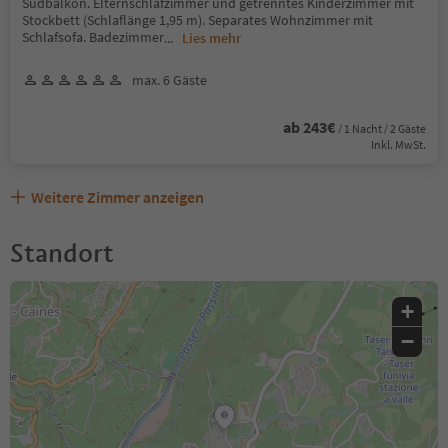
Südbalkon. Elternschlafzimmer und getrenntes Kinderzimmer mit
Stockbett (Schlaflänge 1,95 m). Separates Wohnzimmer mit
Schlafsofa. Badezimmer
...
Lies mehr
max. 6 Gäste
ab 243€
/ 1 Nacht / 2 Gäste
Inkl. MwSt.
Weitere Zimmer anzeigen
Standort
+
−