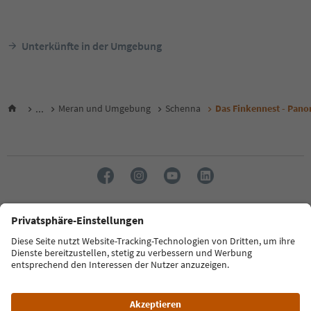
Unterkünfte in der Umgebung
...
Meran und Umgebung
Schenna
Das Finkennest - Pan
Sprache: Deutsch
FAQ
Kontakt
Presse
MICE
Datenschutzerklärung
AGB
Impressum
Cookie Policy
Film commission
Über uns
Zugänglichkeitserklärung
Südtirol B2B