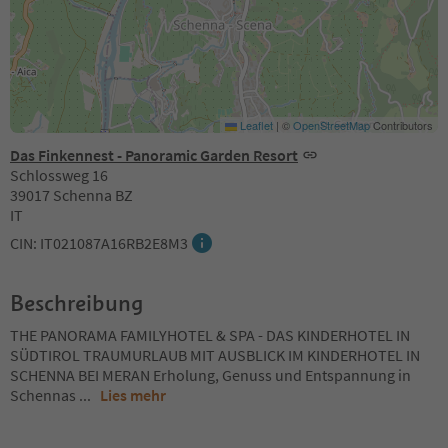
Leaflet
|
©
OpenStreetMap
Contributors
Das Finkennest - Panoramic Garden Resort
Schlossweg 16
39017 Schenna BZ
IT
CIN: IT021087A16RB2E8M3
Beschreibung
THE PANORAMA FAMILYHOTEL & SPA - DAS KINDERHOTEL IN
SÜDTIROL TRAUMURLAUB MIT AUSBLICK IM KINDERHOTEL IN
SCHENNA BEI MERAN Erholung, Genuss und Entspannung in
Schennas
...
Lies mehr