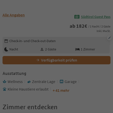
Alle Angaben
Südtirol Guest Pass
ab
182
€
/ 1 Nacht / 2 Gäste
Inkl. MwSt.
Buchungsdetails bearbeiten
Check-in- und Check-out-Daten
Nacht
2
Gäste
1
Zimmer
Verfügbarkeit prüfen
Ausstattung
Wellness
Zentrale Lage
Garage
Kleine Haustiere erlaubt
+ 41 mehr
Zimmer entdecken