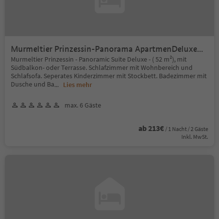
Murmeltier Prinzessin-Panorama ApartmenDeluxe
52m²
Murmeltier Prinzessin - Panoramic Suite Deluxe - ( 52 m²), mit
Südbalkon- oder Terrasse. Schlafzimmer mit Wohnbereich und
Schlafsofa. Seperates Kinderzimmer mit Stockbett. Badezimmer mit
Dusche und Ba
...
Lies mehr
max. 6 Gäste
ab 213€
/ 1 Nacht / 2 Gäste
Inkl. MwSt.