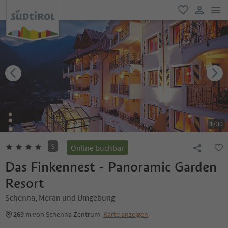
men
favorit
user lin
1
/
30
S
Online buchbar
Das Finkennest - Panoramic Garden
Resort
Schenna, Meran und Umgebung
269 m
von Schenna Zentrum
Karte anzeigen