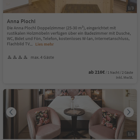
1
/
3
Anna Plochl
Die Anna Plochl Doppelzimmer (25-30 m²), eingerichtet mit
rustikalen Holzmöbeln verfügen über ein Badezimmer mit Dusche,
WC, Bidet und Fön, Telefon, kostenloses W-lan, Internetanschluss,
Flachbild TV
...
Lies mehr
max. 4 Gäste
ab 216€
/ 1 Nacht / 2 Gäste
Inkl. MwSt.
1
/
3