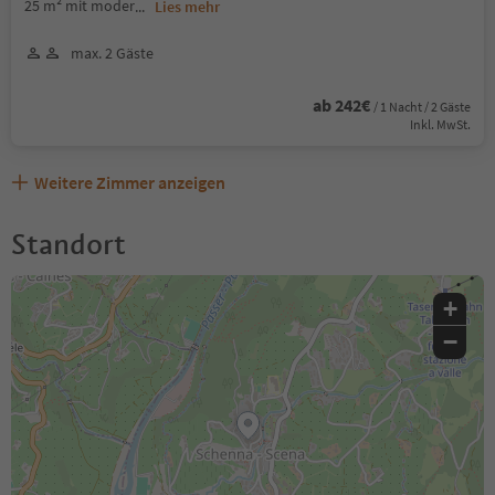
25 m² mit moder
...
Lies mehr
max. 2 Gäste
ab 242€
/ 1 Nacht / 2 Gäste
Inkl. MwSt.
Weitere Zimmer anzeigen
Standort
+
−