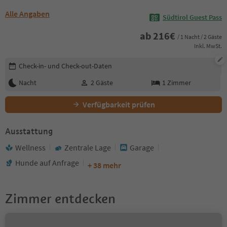
Alle Angaben
Südtirol Guest Pass
ab
216
€
/ 1 Nacht / 2 Gäste
Inkl. MwSt.
Buchungsdetails bearbeiten
Check-in- und Check-out-Daten
Nacht
2
Gäste
1
Zimmer
Verfügbarkeit prüfen
Ausstattung
Wellness
Zentrale Lage
Garage
Hunde auf Anfrage
+ 38 mehr
Zimmer entdecken