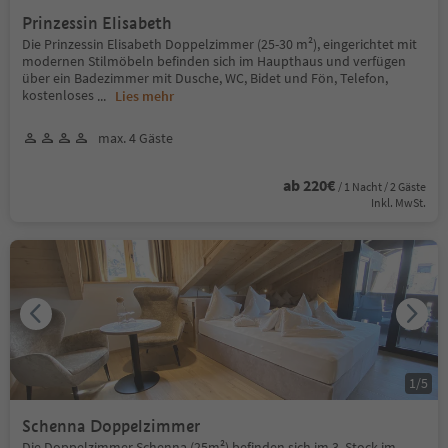
Prinzessin Elisabeth
Die Prinzessin Elisabeth Doppelzimmer (25-30 m²), eingerichtet mit
modernen Stilmöbeln befinden sich im Haupthaus und verfügen
über ein Badezimmer mit Dusche, WC, Bidet und Fön, Telefon,
kostenloses
...
Lies mehr
max. 4 Gäste
ab 220€
/ 1 Nacht / 2 Gäste
Inkl. MwSt.
1
/
5
Schenna Doppelzimmer
Die Doppelzimmer Schenna (25m²) befinden sich im 3. Stock im