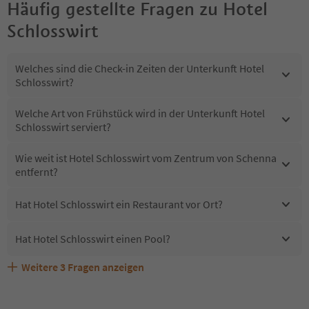
Häufig gestellte Fragen zu
Hotel
Schlosswirt
Welches sind die Check-in Zeiten der Unterkunft Hotel
Schlosswirt?
Welche Art von Frühstück wird in der Unterkunft Hotel
Schlosswirt serviert?
Wie weit ist Hotel Schlosswirt vom Zentrum von Schenna
entfernt?
Hat Hotel Schlosswirt ein Restaurant vor Ort?
Hat Hotel Schlosswirt einen Pool?
Weitere
3
Fragen anzeigen
Sind Haustiere in der Unterkunft Hotel Schlosswirt
Erhalten die Gäste von Hotel Schlosswirt einen Südtirol
Welche Services bietet Hotel Schlosswirt?
erlaubt?
Guestpass?