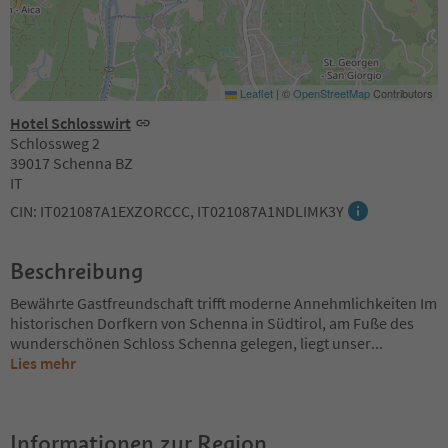
Leaflet
|
©
OpenStreetMap
Contributors
Hotel Schlosswirt
Schlossweg 2
39017 Schenna BZ
IT
CIN: IT021087A1EXZORCCC, IT021087A1NDLIMK3Y
Beschreibung
Bewährte Gastfreundschaft trifft moderne Annehmlichkeiten Im
historischen Dorfkern von Schenna in Südtirol, am Fuße des
wunderschönen Schloss Schenna gelegen, liegt unser
...
Lies mehr
Informationen zur Region