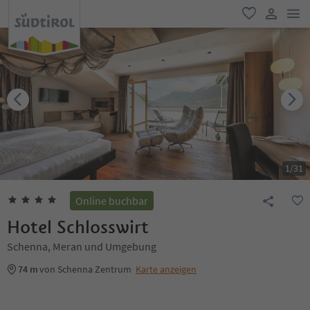
men
favorit
user lin
1
/
31
Online buchbar
Hotel Schlosswirt
Schenna, Meran und Umgebung
74 m
von Schenna Zentrum
Karte anzeigen