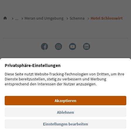
...
Meran und Umgebung
Schenna
Hotel Schlosswirt
Sprache: Deutsch
FAQ
Kontakt
Presse
MICE
Datenschutzerklärung
AGB
Impressum
Cookie Policy
Film commission
Über uns
Zugänglichkeitserklärung
Südtirol B2B
© 2026 IDM Südtirol