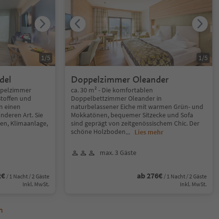
1
/
5
1
/
5
del
Doppelzimmer Oleander
ppelzimmer
ca. 30 m² - Die komfortablen
toffen und
Doppelbettzimmer Oleander in
n einen
naturbelassener Eiche mit warmen Grün- und
nderen Art. Sie
Mokkatönen, bequemer Sitzecke und Sofa
en, Klimaanlage,
sind geprägt von zeitgenössischem Chic. Der
schöne Holzboden
...
Lies mehr
max. 3 Gäste
2€
ab 276€
/ 1 Nacht / 2 Gäste
/ 1 Nacht / 2 Gäste
Inkl. MwSt.
Inkl. MwSt.
n