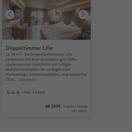
1
/
5
Doppelzimmer Lilie
ca. 30 m² - Die Doppelbettzimmer Lilie
verbreiten mit ihrer Ausstattung in Eiche,
sowie warmen Grüntönen ein ruhiges
Wohlfühlambiente. Sie verfügen über
Klimaanlage, Eichenholzboden, eine bequeme
Chai
...
Lies mehr
max. 3 Gäste
ab 282€
/ 1 Nacht / 2 Gäste
Inkl. MwSt.