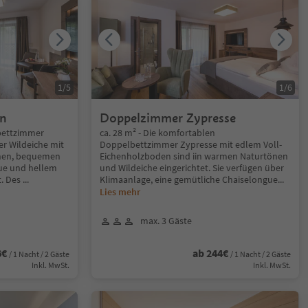
1
/
5
1
/
6
in
Doppelzimmer Zypresse
lbettzimmer
ca. 28 m² - Die komfortablen
er Wildeiche mit
Doppelbettzimmer Zypresse mit edlem Voll-
nen, bequemen
Eichenholzboden sind iin warmen Naturtönen
gue und hellem
und Wildeiche eingerichtet. Sie verfügen über
t. Des
...
Klimaanlage, eine gemütliche Chaiselongue
...
Lies mehr
max. 3 Gäste
6€
ab 244€
/ 1 Nacht / 2 Gäste
/ 1 Nacht / 2 Gäste
Inkl. MwSt.
Inkl. MwSt.