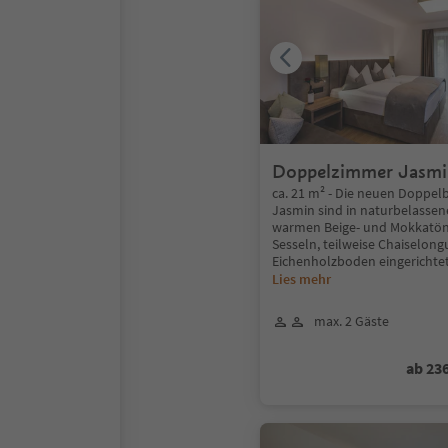
Doppelzimmer Jasm
ca. 21 m² - Die neuen Doppe
Jasmin sind in naturbelassen
warmen Beige- und Mokkatö
Sesseln, teilweise Chaiselon
Eichenholzboden eingerichte
Lies mehr
max. 2 Gäste
ab 23