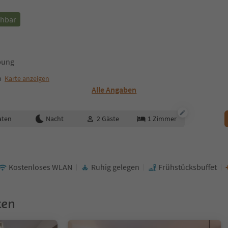
chbar
bung
m
Karte anzeigen
Alle Angaben
aten
Nacht
2
Gäste
1
Zimmer
Kostenloses WLAN
Ruhig gelegen
Frühstücksbuffet
ken