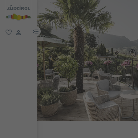
menu link
favorit
user link