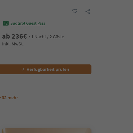
Südtirol Guest Pass
ab
236
€
/ 1 Nacht / 2 Gäste
Inkl. MwSt.
Verfügbarkeit prüfen
+ 32 mehr