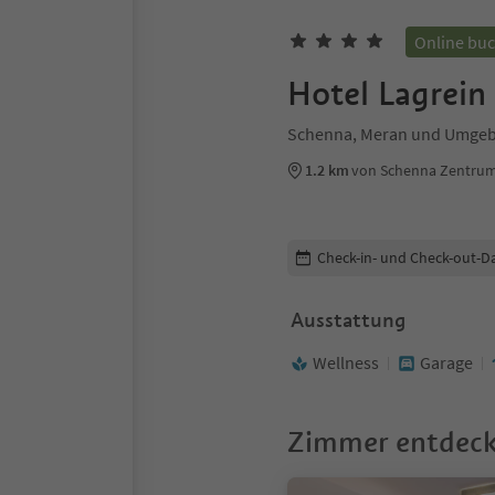
Online bu
Hotel Lagrein
Schenna, Meran und Umge
1.2 km
von Schenna Zentru
Buchungsdetails bearbeiten
Check-in- und Check-out-D
Ausstattung
Wellness
Garage
Zimmer entdec