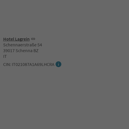
Hotel Lagrein
Schennaerstraße 54
39017 Schenna BZ
IT
CIN: IT021087A1A69LHCRA