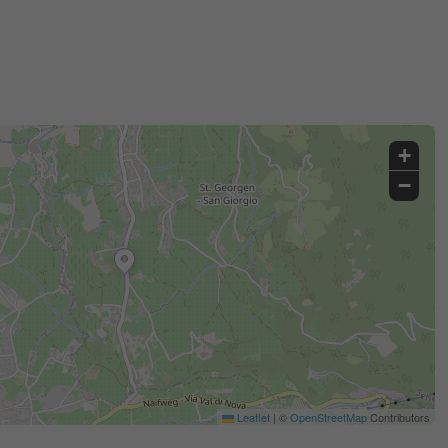
+
−
Leaflet
|
©
OpenStreetMap
Contributors