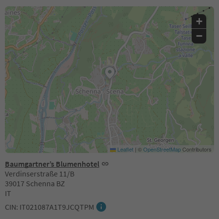
+
−
Leaflet
|
©
OpenStreetMap
Contributors
Baumgartner’s Blumenhotel
Verdinserstraße 11/B
39017 Schenna BZ
IT
CIN: IT021087A1T9JCQTPM