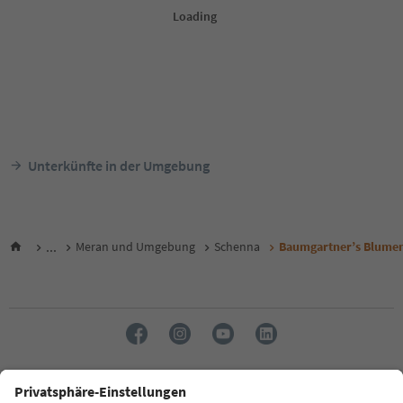
Unterkünfte in der Umgebung
...
Meran und Umgebung
Schenna
Baumgartner’s Blume
Sprache: Deutsch