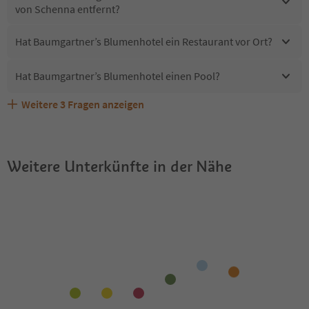
von Schenna entfernt?
Hat Baumgartner’s Blumenhotel ein Restaurant vor Ort?
Hat Baumgartner’s Blumenhotel einen Pool?
Weitere
3
Fragen anzeigen
Sind Haustiere in der Unterkunft Baumgartner’s
Erhalten die Gäste von Baumgartner’s Blumenhotel
Welche Services bietet Baumgartner’s Blumenhotel?
Blumenhotel erlaubt?
einen Südtirol Guestpass?
Weitere Unterkünfte in der Nähe