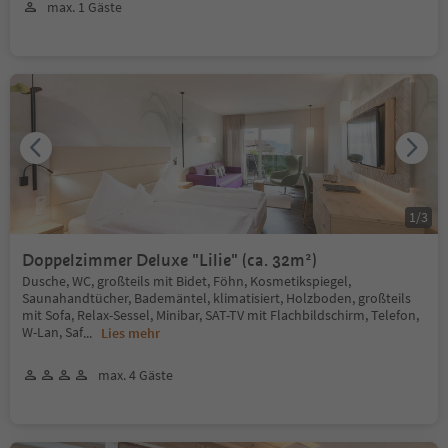
max. 1 Gäste
1
/
3
Doppelzimmer Deluxe "Lilie" (ca. 32m²)
Dusche, WC, großteils mit Bidet, Föhn, Kosmetikspiegel,
Saunahandtücher, Bademäntel, klimatisiert, Holzboden, großteils
mit Sofa, Relax-Sessel, Minibar, SAT-TV mit Flachbildschirm, Telefon,
W-Lan, Saf
...
Lies mehr
max. 4 Gäste