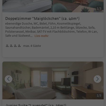
1
/
3
Doppelzimmer "Maiglöckchen" (ca. 40m²)
ebenerdige Dusche, WC, Bidet, Föhn, Kosmetikspiegel,
Saunahandtücher, Bademäntel, 2,10 m Bettlänge, Sitzecke, Sofa,
Polstersessel, Minibar, SAT-TV mit Flachbildschirm, Telefon, W-Lan,
Safe und Südwest
...
Lies mehr
max. 4 Gäste
1
/
3
Junior Suite "Lavendel" (ca. 36m²)