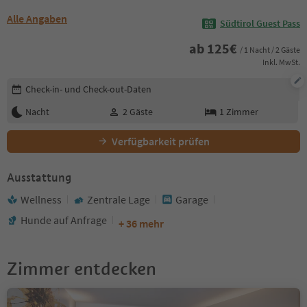
Alle Angaben
Südtirol Guest Pass
ab
125
€
/ 1 Nacht / 2 Gäste
Inkl. MwSt.
Buchungsdetails bearbeiten
Check-in- und Check-out-Daten
Nacht
2
Gäste
1
Zimmer
Verfügbarkeit prüfen
Ausstattung
Wellness
Zentrale Lage
Garage
Hunde auf Anfrage
+ 36 mehr
Zimmer entdecken