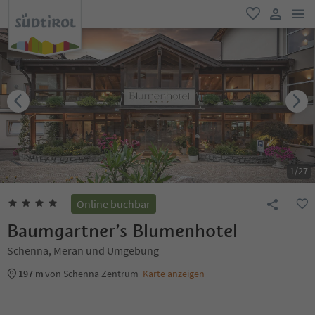
men
favorit
user lin
1
/
27
Online buchbar
Baumgartner’s Blumenhotel
Schenna, Meran und Umgebung
197 m
von Schenna Zentrum
Karte anzeigen