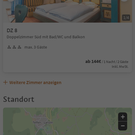
1
/
4
DZ 8
Doppelzimmer Süd mit Bad/WC und Balkon
max. 3 Gäste
ab 144€
/ 1 Nacht / 2 Gäste
Inkl. MwSt.
Weitere Zimmer anzeigen
Standort
+
−