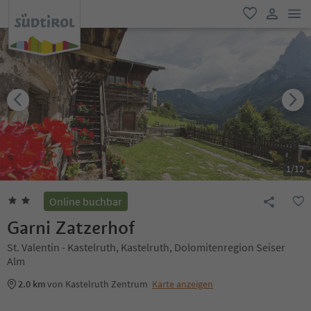
men
favorit
user lin
1
/
12
Online buchbar
Garni Zatzerhof
St. Valentin - Kastelruth, Kastelruth, Dolomitenregion Seiser
Alm
2.0 km
von Kastelruth Zentrum
Karte anzeigen