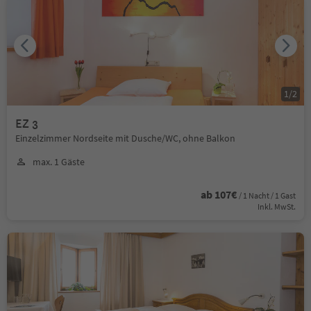
1
/
2
EZ 3
Einzelzimmer Nordseite mit Dusche/WC, ohne Balkon
max. 1 Gäste
ab 107€
/ 1 Nacht / 1 Gast
Inkl. MwSt.