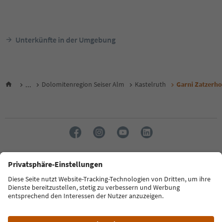
Unterkünfte in der Umgebung
...
Dolomitenregion Seiser Alm
Kastelruth
Garni Zatzerho
Sprache: Deutsch
FAQ
Kontakt
Presse
MICE
Datenschutzerklärung
AGB
Impressum
Cookie Policy
Film commission
Über uns
Zugänglichkeitserklärung
Südtirol B2B