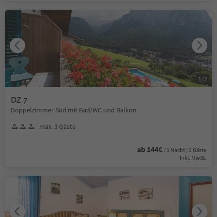
1
/
2
DZ 7
Doppelzimmer Süd mit Bad/WC und Balkon
max. 3 Gäste
ab 144€
/ 1 Nacht / 2 Gäste
Inkl. MwSt.