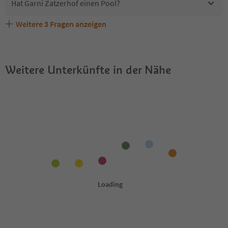
Hat Garni Zatzerhof einen Pool?
Weitere
3
Fragen anzeigen
Sind Haustiere in der Unterkunft Garni Zatzerhof
Erhalten die Gäste von Garni Zatzerhof einen Südtirol
Welche Services bietet Garni Zatzerhof?
erlaubt?
Guestpass?
Weitere Unterkünfte in der Nähe