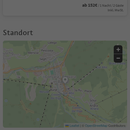
ab 152€
/ 1 Nacht / 2 Gäste
Inkl. MwSt.
Standort
+
−
Leaflet
|
©
OpenStreetMap
Contributors