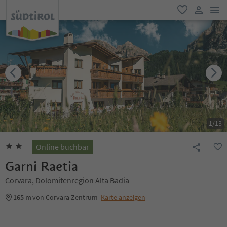
men
favorit
user lin
1
/
13
Online buchbar
Garni Raetia
Corvara, Dolomitenregion Alta Badia
165 m
von Corvara Zentrum
Karte anzeigen