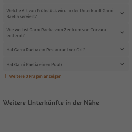
Welche Art von Frühstück wird in der Unterkunft Garni
Raetia serviert?
Wie weit ist Garni Raetia vom Zentrum von Corvara
entfernt?
Hat Garni Raetia ein Restaurant vor Ort?
Hat Garni Raetia einen Pool?
Weitere
3
Fragen anzeigen
Erhalten die Gäste von Garni Raetia einen Südtirol
Sind Haustiere in der Unterkunft Garni Raetia erlaubt?
Welche Services bietet Garni Raetia?
Guestpass?
Weitere Unterkünfte in der Nähe