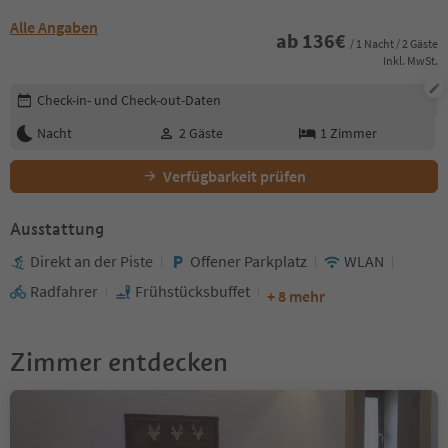
Alle Angaben
ab
136
€
/ 1 Nacht / 2 Gäste
Inkl. MwSt.
Buchungsdetails bearbeiten
Check-in- und Check-out-Daten
Nacht
2
Gäste
1
Zimmer
Verfügbarkeit prüfen
Ausstattung
Direkt an der Piste
Offener Parkplatz
WLAN
Radfahrer
Frühstücksbuffet
+ 8 mehr
Zimmer entdecken