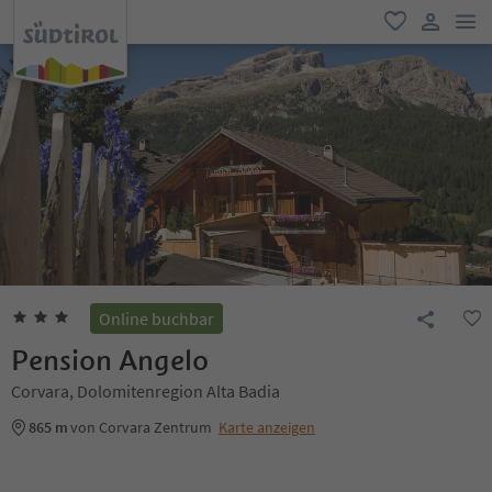
men
favorit
user lin
Online buchbar
Pension Angelo
Corvara, Dolomitenregion Alta Badia
865 m
von Corvara Zentrum
Karte anzeigen