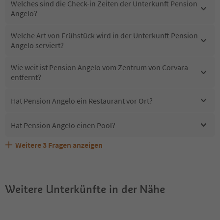
Welches sind die Check-in Zeiten der Unterkunft Pension
Angelo?
Welche Art von Frühstück wird in der Unterkunft Pension
Angelo serviert?
Wie weit ist Pension Angelo vom Zentrum von Corvara
entfernt?
Hat Pension Angelo ein Restaurant vor Ort?
Hat Pension Angelo einen Pool?
Weitere
3
Fragen anzeigen
Sind Haustiere in der Unterkunft Pension Angelo
Erhalten die Gäste von Pension Angelo einen Südtirol
Welche Services bietet Pension Angelo?
erlaubt?
Guestpass?
Weitere Unterkünfte in der Nähe