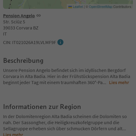
Leaflet
|
©
OpenStreetMap
Contributors
Pension Angelo
Str. Sciüz 5
39033 Corvara BZ
IT
CIN: IT021026A19LVLMF9F
Beschreibung
Unsere Pension Angelo befindet sich im idyllischen Bergdorf
Corvara in Alta Badia. Hier in der Frühstückspension Alta Badia
beginnt jeder Tag mit einem traumhaften 360°-Pa
...
Lies mehr
Informationen zur Region
In der Dolomitenregion Alta Badia scheinen die Dolomiten so
nah. Der Sassongher, die Heiligkreuzkofelgruppe und die
Sellagruppe erheben sich über schmucken Dörfern und alt
...
Lies mehr