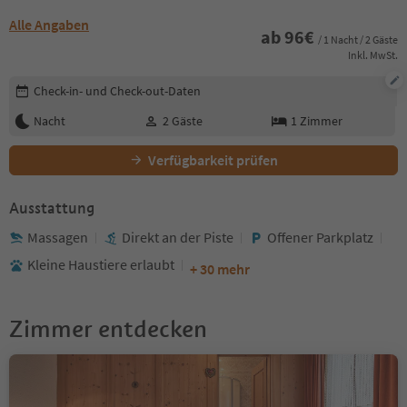
Alle Angaben
ab
96
€
/ 1 Nacht / 2 Gäste
Inkl. MwSt.
Buchungsdetails bearbeiten
Check-in- und Check-out-Daten
Nacht
2
Gäste
1
Zimmer
Verfügbarkeit prüfen
Ausstattung
Massagen
Direkt an der Piste
Offener Parkplatz
Kleine Haustiere erlaubt
+ 30 mehr
Zimmer entdecken