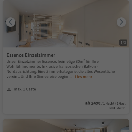
1
/
3
Essence Einzelzimmer
Unser Einzelzimmer Essence: heimelige 30m² für Ihre
Wohlfühlmomente. Inklusive französischen Balkon -
Nordausrichtung. Eine Zimmerkategorie, die alles Wesentliche
vereint. Und Ihre Sinnesreise beginn
...
Lies mehr
max. 1 Gäste
ab 249€
/ 1 Nacht / 1 Gast
Inkl. MwSt.