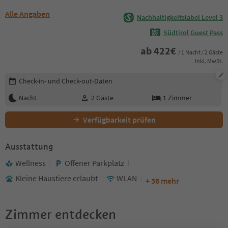
Alle Angaben
Nachhaltigkeitslabel Level 3
Südtirol Guest Pass
ab
422
€
/ 1 Nacht / 2 Gäste
Inkl. MwSt.
Buchungsdetails bearbeiten
Check-in- und Check-out-Daten
Nacht
2
Gäste
1
Zimmer
Verfügbarkeit prüfen
Ausstattung
Wellness
Offener Parkplatz
Kleine Haustiere erlaubt
WLAN
+ 36 mehr
Zimmer entdecken