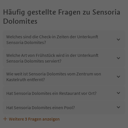
Häufig gestellte Fragen zu
Sensoria
Dolomites
Welches sind die Check-in Zeiten der Unterkunft
Sensoria Dolomites?
Welche Art von Frühstück wird in der Unterkunft
Sensoria Dolomites serviert?
Wie weit ist Sensoria Dolomites vom Zentrum von
Kastelruth entfernt?
Hat Sensoria Dolomites ein Restaurant vor Ort?
Hat Sensoria Dolomites einen Pool?
Weitere
3
Fragen anzeigen
Sind Haustiere in der Unterkunft Sensoria Dolomites
Erhalten die Gäste von Sensoria Dolomites einen
Welche Services bietet Sensoria Dolomites?
erlaubt?
Südtirol Guestpass?