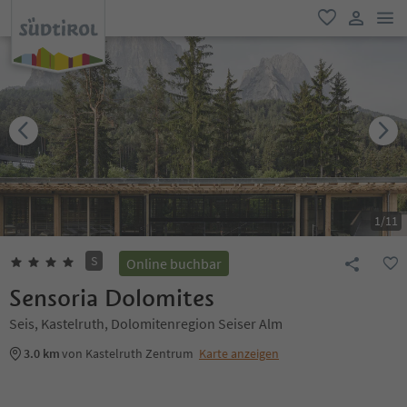
men
favorit
user lin
1
/
11
S
Online buchbar
Sensoria Dolomites
Seis, Kastelruth, Dolomitenregion Seiser Alm
3.0 km
von Kastelruth Zentrum
Karte anzeigen