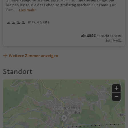
Zimmerkategorie Grande: Bis zu 45 m² für die kleinen Dinge. Die
kleinen Dinge, die das Leben so großartig machen. Für Paare. Für
Fam
...
Lies mehr
max. 4 Gäste
ab 484€
/ 1 Nacht / 2 Gäste
Inkl. MwSt.
Weitere Zimmer anzeigen
Standort
+
−