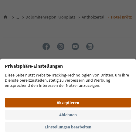
...
Dolomitenregion Kronplatz
Antholzertal
Hotel Brötz
Sprache: Deutsch
FAQ
Kontakt
Presse
MICE
Datenschutzerklärung
AGB
Impressum
Cookie Policy
Film commission
Über uns
Zugänglichkeitserklärung
Südtirol B2B
© 2026 IDM Südtirol