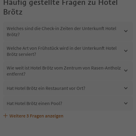
Häufig gestellte Fragen zu
Hotel
Brötz
Welches sind die Check-in Zeiten der Unterkunft Hotel
Brötz?
Welche Art von Frühstück wird in der Unterkunft Hotel
Brötz serviert?
Wie weit ist Hotel Brötz vom Zentrum von Rasen-Antholz
entfernt?
Hat Hotel Brötz ein Restaurant vor Ort?
Hat Hotel Brötz einen Pool?
Weitere
3
Fragen anzeigen
Erhalten die Gäste von Hotel Brötz einen Südtirol
Sind Haustiere in der Unterkunft Hotel Brötz erlaubt?
Welche Services bietet Hotel Brötz?
Guestpass?