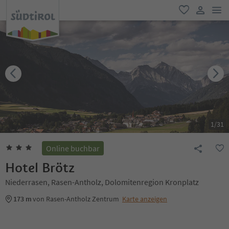
men
favorit
user lin
1
/
31
Online buchbar
Hotel Brötz
Niederrasen, Rasen-Antholz, Dolomitenregion Kronplatz
173 m
von Rasen-Antholz Zentrum
Karte anzeigen