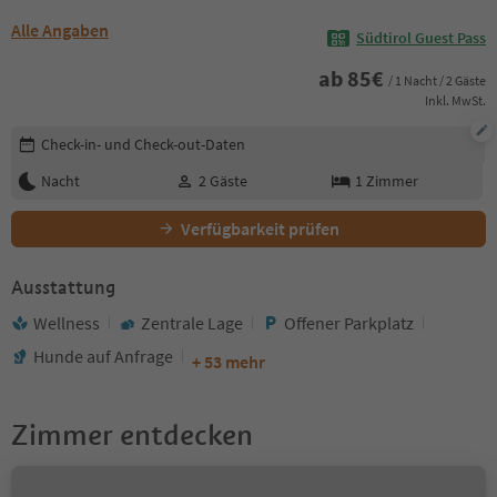
Alle Angaben
Südtirol Guest Pass
ab
85
€
/ 1 Nacht / 2 Gäste
Inkl. MwSt.
Buchungsdetails bearbeiten
Check-in- und Check-out-Daten
Nacht
2
Gäste
1
Zimmer
Verfügbarkeit prüfen
Ausstattung
Wellness
Zentrale Lage
Offener Parkplatz
Hunde auf Anfrage
+ 53 mehr
Zimmer entdecken