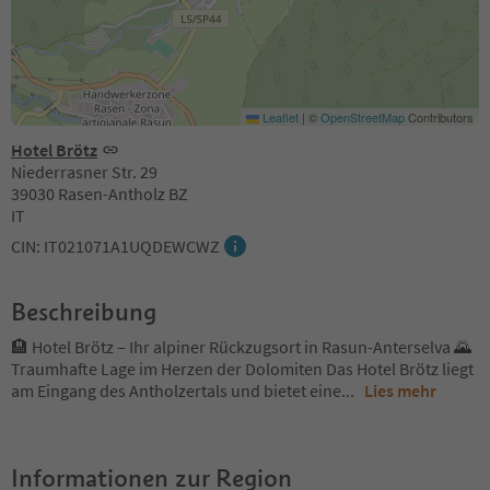
Leaflet
|
©
OpenStreetMap
Contributors
Hotel Brötz
Niederrasner Str. 29
39030 Rasen-Antholz BZ
IT
CIN: IT021071A1UQDEWCWZ
Beschreibung
🏨 Hotel Brötz – Ihr alpiner Rückzugsort in Rasun-Anterselva 🌄
Traumhafte Lage im Herzen der Dolomiten Das Hotel Brötz liegt
am Eingang des Antholzertals und bietet eine
...
Lies mehr
Informationen zur Region