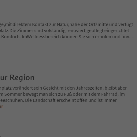
age,mit direktem Kontakt zur Natur,nahe der Ortsmitte und verfügt
latz.Die Zimmer sind volständig renoviert,gepflegt eingerichtet
n Komforts.ImWellnessbereich können Sie sich erholen und unv
...
zur Region
platz verändert sein Gesicht mit den Jahreszeiten, bleibt aber
Im Sommer bewegt man sich zu Fuß oder mit dem Fahrrad, im
eeschuhen. Die Landschaft erscheint offen und ist immer
hr