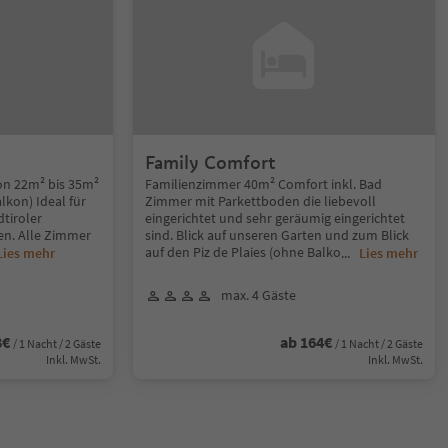
Family Comfort
n 22m² bis 35m²
Familienzimmer 40m² Comfort inkl. Bad
lkon) Ideal für
Zimmer mit Parkettboden die liebevoll
dtiroler
eingerichtet und sehr geräumig eingerichtet
n. Alle Zimmer
sind. Blick auf unseren Garten und zum Blick
auf den Piz de Plaies (ohne Balko
Lies mehr
...
Lies mehr
max. 4 Gäste
8€
ab 164€
/ 1 Nacht / 2 Gäste
/ 1 Nacht / 2 Gäste
Inkl. MwSt.
Inkl. MwSt.