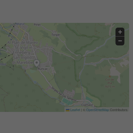
+
−
Leaflet
|
©
OpenStreetMap
Contributors