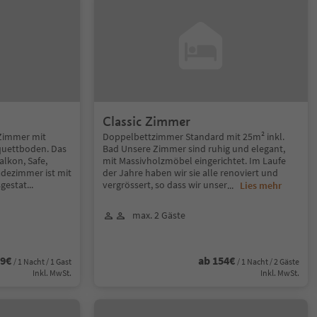
Classic Zimmer
 Zimmer mit
Doppelbettzimmer Standard mit 25m² inkl.
uettboden. Das
Bad Unsere Zimmer sind ruhig und elegant,
lkon, Safe,
mit Massivholzmöbel eingerichtet. Im Laufe
adezimmer ist mit
der Jahre haben wir sie alle renoviert und
gestat
...
vergrössert, so dass wir unser
...
Lies mehr
max. 2 Gäste
79€
ab 154€
/ 1 Nacht / 1 Gast
/ 1 Nacht / 2 Gäste
Inkl. MwSt.
Inkl. MwSt.