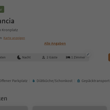
ar
ancia
n Kronplatz
um
Karte anzeigen
Alle Angaben
aten
Nacht
2
Gäste
1
Zimmer
Offener Parkplatz
Diätküche/Schonkost
Gepäcktransport
ken