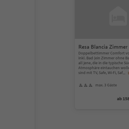
Resa Blancia Zimmer
Doppelbettimmer Comfort vo
inkl. Bad (ein Zimmer ohne Ba
all jene, die in die typische Sü
Atmosphäre eintauchen wolle
sind mit TV, Safe, Wi-Fi, Saf
...
max. 3 Gäste
ab 15