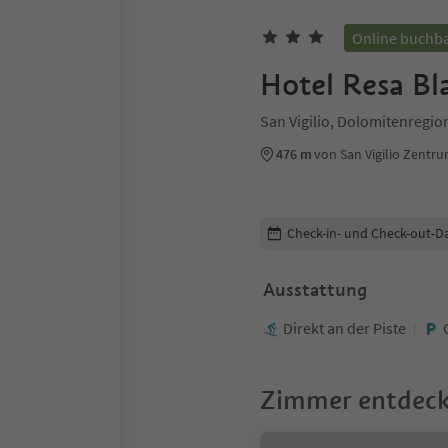
Online buchb
Hotel Resa Bl
San Vigilio, Dolomitenregio
476 m
von San Vigilio Zentr
Buchungsdetails bearbeiten
Check-in- und Check-out-D
Ausstattung
Direkt an der Piste
Zimmer entdec