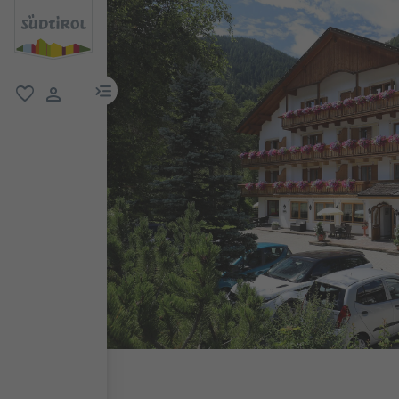
menu link
favorit
user link