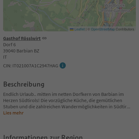
Leaflet
|
©
OpenStreetMap
Contributors
Gasthof Rösslwirt
Dorf 6
39040 Barbian BZ
IT
CIN: IT021007A1C2947HAG
Beschreibung
Endlich Urlaub.. mitten im netten Dorfkern von Barbian im
Herzen Südtirols! Die vorzügliche Küche, die gemütlichen
Stuben und die zahlreichen Wandermöglichkeiten in Südtir
...
Lies mehr
Informationen zur Region