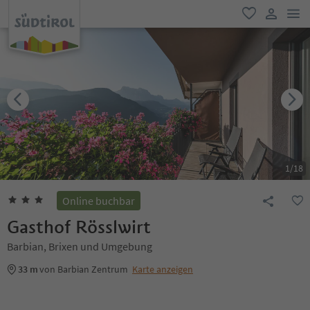
men
favorit
user lin
1
/
18
Online buchbar
Gasthof Rösslwirt
Barbian, Brixen und Umgebung
33 m
von Barbian Zentrum
Karte anzeigen