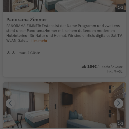
1
/
2
Panorama Zimmer
PANORAMA ZIMMER: Erstens ist der Name Programm und zweitens
steht unser Panoramazimmer mit seinem duftenden modernen
Holzinterieur für Natur und Heimat. Wir sind ehrlich: digitales Sat-TV,
WLAN, Safe
...
Lies mehr
max. 2 Gäste
ab 164€
/ 1 Nacht / 2 Gäste
Inkl. MwSt.
1
/
2