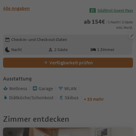
Alle Angaben
Südtirol Guest Pass
ab
154
€
/ 1 Nacht / 2 Gäste
Inkl. MwSt.
Buchungsdetails bearbeiten
Check-in- und Check-out-Daten
Nacht
2
Gäste
1
Zimmer
Verfügbarkeit prüfen
Ausstattung
Wellness
Garage
WLAN
Diätküche/Schonkost
Skibus
+ 33 mehr
Zimmer entdecken