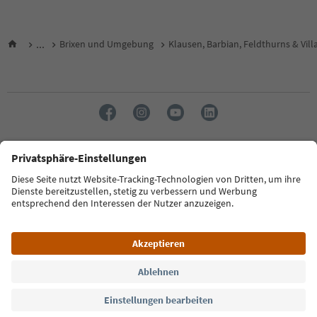
...
Brixen und Umgebung
Klausen, Barbian, Feldthurns & Vill
Sprache: Deutsch
FAQ
Kontakt
Presse
MICE
Datenschutzerklärung
AGB
Impressum
Cookie Policy
Film commission
Über uns
Zugänglichkeitserklärung
Südtirol B2B
© 2026 IDM Südtirol