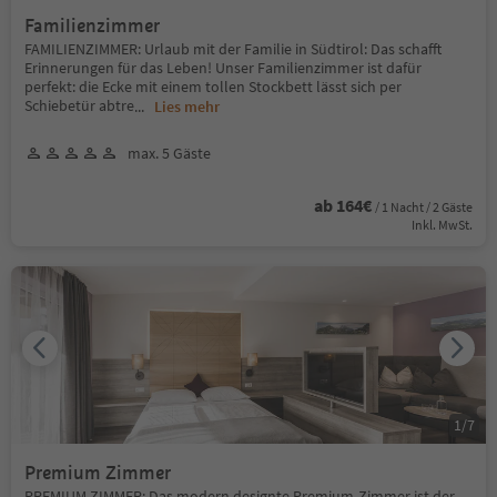
Familienzimmer
FAMILIENZIMMER: Urlaub mit der Familie in Südtirol: Das schafft
Erinnerungen für das Leben! Unser Familienzimmer ist dafür
perfekt: die Ecke mit einem tollen Stockbett lässt sich per
Schiebetür abtre
...
Lies mehr
max. 5 Gäste
ab 164€
/ 1 Nacht / 2 Gäste
Inkl. MwSt.
1
/
7
Premium Zimmer
PREMIUM ZIMMER: Das modern designte Premium-Zimmer ist der