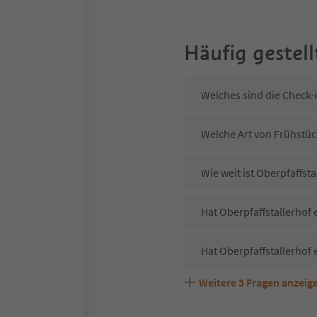
Häufig gestell
Welches sind die Check-i
Welche Art von Frühstück
Wie weit ist Oberpfaffst
Hat Oberpfaffstallerhof 
Hat Oberpfaffstallerhof 
Weitere
3
Fragen anzeig
Sind Haustiere in der Un
Welche Services bietet O