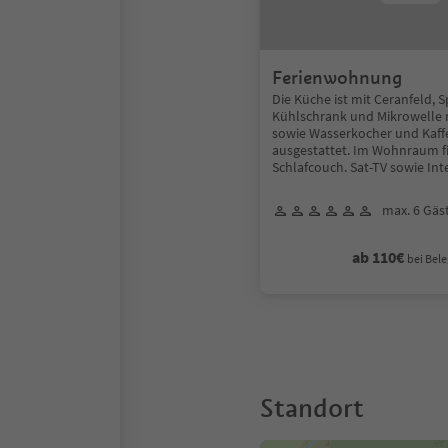
Ferienwohnung
Die Küche ist mit Ceranfeld, 
Kühlschrank und Mikrowelle m
sowie Wasserkocher und Kaf
ausgestattet. Im Wohnraum fi
Schlafcouch. Sat-TV sowie Int
max. 6 Gäs
ab 110€
bei Bele
Standort