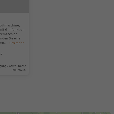
Spülmaschine,
it Grillfunktion
feemaschine
nden Sie eine
ern
...
Lies mehr
te
gung 2 Gäste / Nacht
Inkl. MwSt.