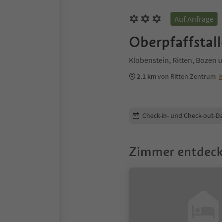
Auf Anfrage
Oberpfaffstal
Klobenstein, Ritten, Boze
2.1 km
von Ritten Zentrum
Buchungsdetails bearbeiten
Check-in- und Check-out-D
Zimmer entdec