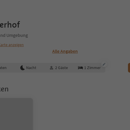
lerhof
n und Umgebung
Karte anzeigen
Alle Angaben
aten
Nacht
2
Gäste
1
Zimmer
ken