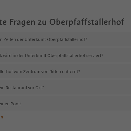
te Fragen zu
Oberpfaffstallerhof
n Zeiten der Unterkunft Oberpfaffstallerhof?
 wird in der Unterkunft Oberpfaffstallerhof serviert?
allerhof vom Zentrum von Ritten entfernt?
ein Restaurant vor Ort?
einen Pool?
en
terkunft Oberpfaffstallerhof erlaubt?
berpfaffstallerhof?
Erhalten die Gäste von Oberpfaffstallerhof einen Südtirol Guestpass?