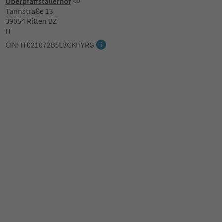
Oberpfaffstallerhof
Tannstraße 13
39054 Ritten BZ
IT
CIN: IT021072B5L3CKHYRG