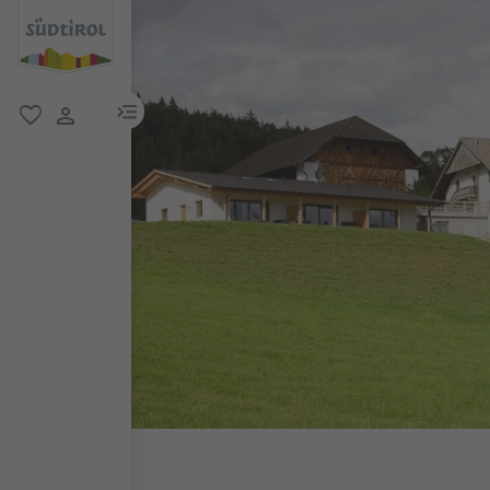
menu link
favorit
user link