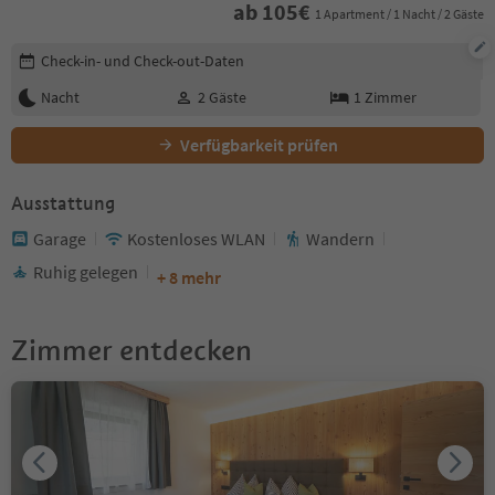
ab
105
€
1 Apartment / 1 Nacht / 2 Gäste
Buchungsdetails bearbeiten
Check-in- und Check-out-Daten
Nacht
2
Gäste
1
Zimmer
Verfügbarkeit prüfen
Ausstattung
Garage
Kostenloses WLAN
Wandern
Ruhig gelegen
+ 8 mehr
Zimmer entdecken