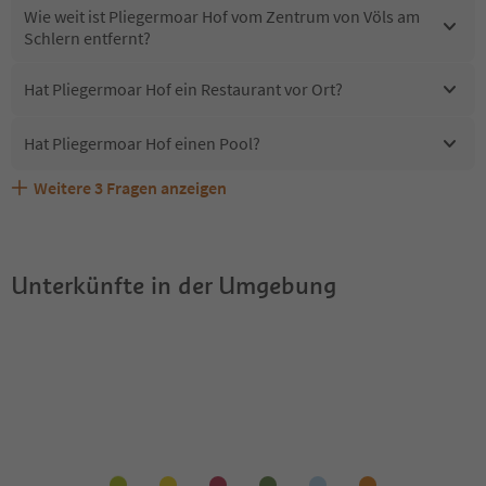
Wie weit ist Pliegermoar Hof vom Zentrum von Völs am
Schlern entfernt?
Hat Pliegermoar Hof ein Restaurant vor Ort?
Hat Pliegermoar Hof einen Pool?
Weitere
3
Fragen anzeigen
Sind Haustiere in der Unterkunft Pliegermoar Hof
Erhalten die Gäste von Pliegermoar Hof einen Südtirol
Welche Services bietet Pliegermoar Hof?
erlaubt?
Guestpass?
Unterkünfte in der Umgebung