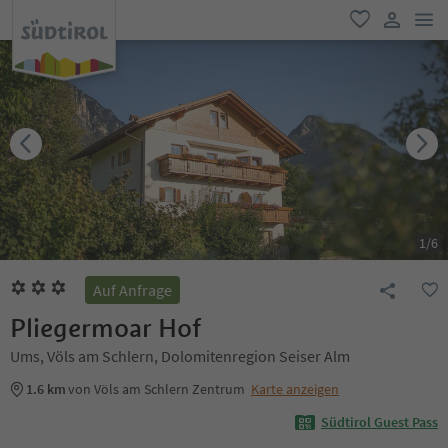
men
favorit
user lin
1
/
6
Auf Anfrage
Pliegermoar Hof
Ums, Völs am Schlern, Dolomitenregion Seiser Alm
1.6 km
von Völs am Schlern Zentrum
Karte anzeigen
Südtirol Guest Pass