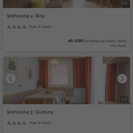
1
/
5
Wohnung 4: Risa
max. 4 Gäste
ab 148€
bei Belegung 4 Gäste / Nacht
Inkl. MwSt.
1
/
5
Wohnung 3: Gumina
max. 4 Gäste