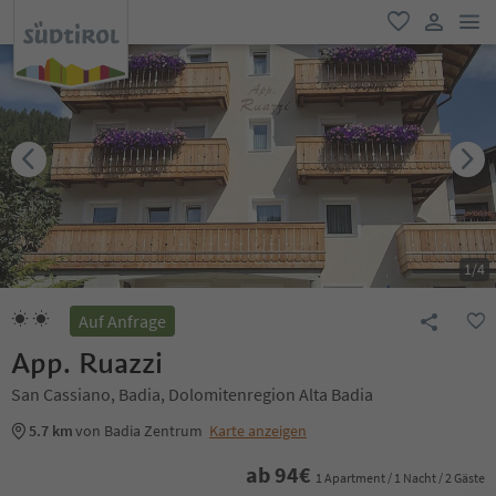
men
favorit
user lin
1
/
4
Auf Anfrage
App. Ruazzi
San Cassiano, Badia, Dolomitenregion Alta Badia
5.7 km
von Badia Zentrum
Karte anzeigen
ab
94
€
1 Apartment / 1 Nacht / 2 Gäste