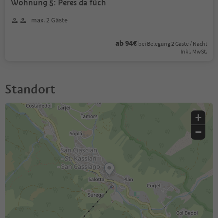
Wohnung 5: Peres da füch
max. 2 Gäste
ab 94€
bei Belegung 2 Gäste / Nacht
Inkl. MwSt.
Standort
+
−