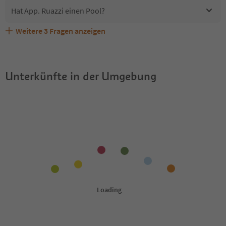
Hat App. Ruazzi einen Pool?
Weitere
3
Fragen anzeigen
Erhalten die Gäste von App. Ruazzi einen Südtirol
Sind Haustiere in der Unterkunft App. Ruazzi erlaubt?
Welche Services bietet App. Ruazzi?
Guestpass?
Unterkünfte in der Umgebung