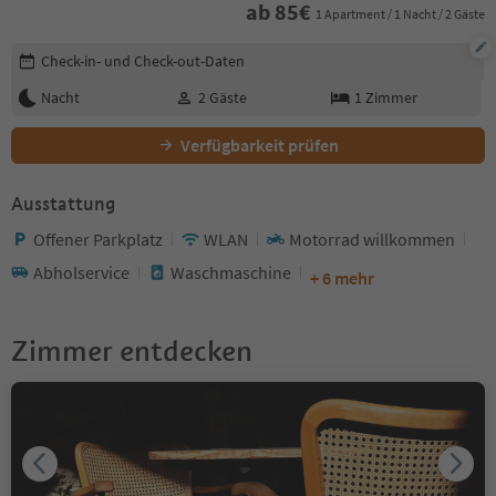
ab
85
€
1 Apartment / 1 Nacht / 2 Gäste
Buchungsdetails bearbeiten
Check-in- und Check-out-Daten
Nacht
2
Gäste
1
Zimmer
Verfügbarkeit prüfen
Ausstattung
Offener Parkplatz
WLAN
Motorrad willkommen
Abholservice
Waschmaschine
+ 6 mehr
Zimmer entdecken