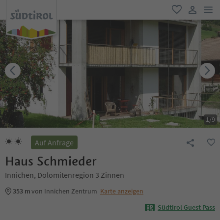
men
favorit
user lin
1
/
9
Auf Anfrage
Haus Schmieder
Innichen, Dolomitenregion 3 Zinnen
353 m
von Innichen Zentrum
Karte anzeigen
Südtirol Guest Pass