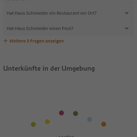
Hat Haus Schmieder ein Restaurant vor Ort?
Hat Haus Schmieder einen Pool?
Weitere
3
Fragen anzeigen
Sind Haustiere in der Unterkunft Haus Schmieder
Erhalten die Gäste von Haus Schmieder einen Südtirol
Welche Services bietet Haus Schmieder?
erlaubt?
Guestpass?
Unterkünfte in der Umgebung