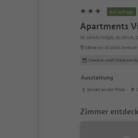
Auf Anfrage
Apartments Vi
St. Ulrich/Urtijëi, St.Ulric
330 m
von St.Ulrich Zentrum
Buchungsdetails bearbeiten
Check-in- und Check-out-D
Ausstattung
Direkt an der Piste
Zimmer entdec