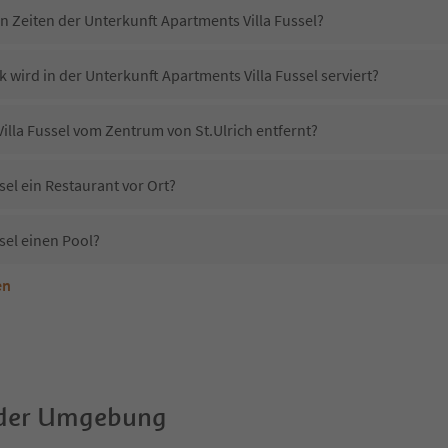
n Zeiten der Unterkunft Apartments Villa Fussel?
 wird in der Unterkunft Apartments Villa Fussel serviert?
Villa Fussel vom Zentrum von St.Ulrich entfernt?
sel ein Restaurant vor Ort?
sel einen Pool?
en
terkunft Apartments Villa Fussel erlaubt?
partments Villa Fussel?
Erhalten die Gäste von Apartments Villa Fussel einen Südtirol Guestpass?
 der Umgebung