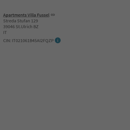
Apartments Villa Fussel
Streda Stufan 129
39046 St.Ulrich BZ
IT
CIN: IT021061B45AI2FQZP