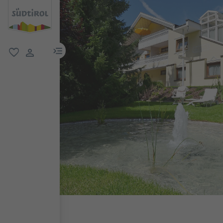
menu link
favorit
user link