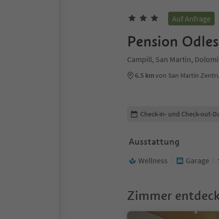
Auf Anfrage
Pension Odles
Campill, San Martin, Dolom
6.5 km
von San Martin Zent
Buchungsdetails bearbeiten
Check-in- und Check-out-D
Ausstattung
Wellness
Garage
Zimmer entdec