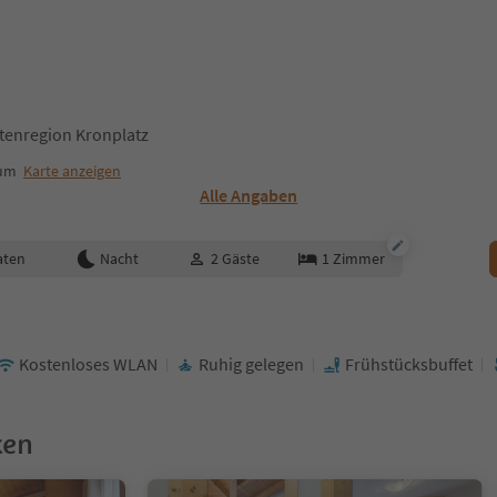
itenregion Kronplatz
rum
Karte anzeigen
Alle Angaben
aten
Nacht
2
Gäste
1
Zimmer
Kostenloses WLAN
Ruhig gelegen
Frühstücksbuffet
ken