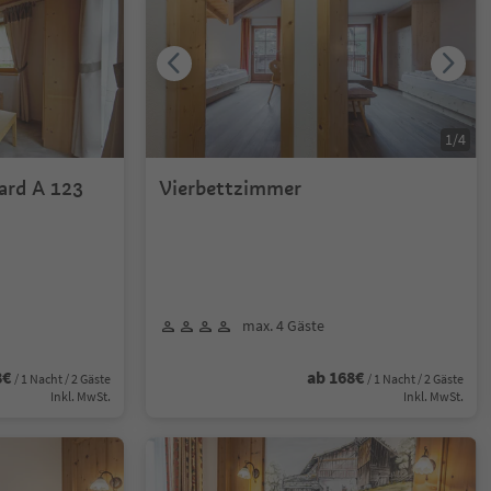
1
/
4
ard A 123
Vierbettzimmer
max. 4 Gäste
8€
ab 168€
/ 1 Nacht / 2 Gäste
/ 1 Nacht / 2 Gäste
Inkl. MwSt.
Inkl. MwSt.