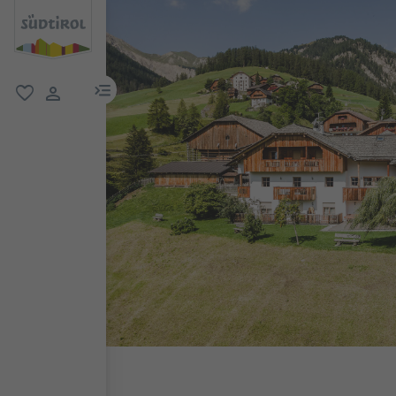
menu link
favorit
user link