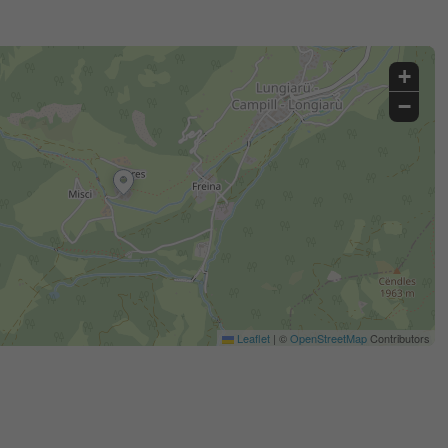
+
−
Leaflet
|
©
OpenStreetMap
Contributors