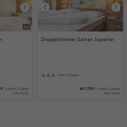
1
/
6
1
/
5
n
Doppelzimmer Garten Superior
max. 3 Gäste
2€
ab 178€
/ 1 Nacht / 2 Gäste
/ 1 Nacht / 2 Gäste
Inkl. MwSt.
Inkl. MwSt.