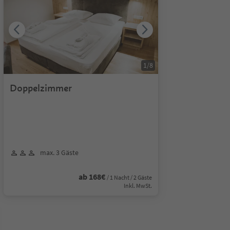
1
/
8
Doppelzimmer
max. 3 Gäste
ab 168€
/ 1 Nacht / 2 Gäste
Inkl. MwSt.