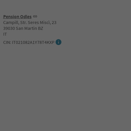
Pension Odles
Campill, Str. Seres Miscì, 23
39030 San Martin BZ
IT
CIN: IT021082A1Y78T4KXP