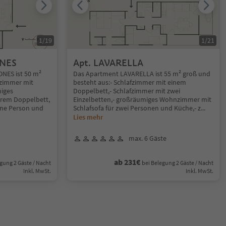
1
/
19
1
/
21
ONES
Apt. LAVARELLA
NES ist 50 m²
Das Apartment LAVARELLA ist 55 m² groß und
fzimmer mit
besteht aus:- Schlafzimmer mit einem
iges
Doppelbett,- Schlafzimmer mit zwei
rem Doppelbett,
Einzelbetten,- großräumiges Wohnzimmer mit
eine Person und
Schlafsofa für zwei Personen und Küche,- z
...
Lies mehr
max. 6 Gäste
ab 231€
gung 2 Gäste / Nacht
bei Belegung 2 Gäste / Nacht
Inkl. MwSt.
Inkl. MwSt.