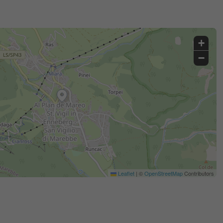
+
−
Leaflet
|
©
OpenStreetMap
Contributors