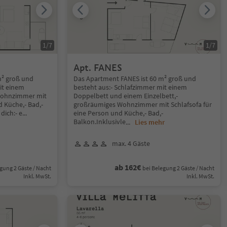
1
/
7
1
/
7
Apt. FANES
m² groß und
Das Apartment FANES ist 60 m² groß und
it einem
besteht aus:- Schlafzimmer mit einem
Wohnzimmer mit
Doppelbett und einem Einzelbett,-
d Küche,- Bad,-
großräumiges Wohnzimmer mit Schlafsofa für
dich:- e
...
eine Person und Küche,- Bad,-
Balkon.Inklusivle
...
Lies mehr
max. 4 Gäste
ab 162€
gung 2 Gäste / Nacht
bei Belegung 2 Gäste / Nacht
Inkl. MwSt.
Inkl. MwSt.