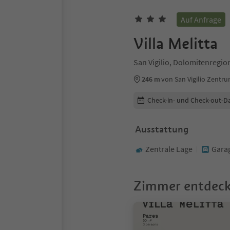
Auf Anfrage
Villa Melitta
San Vigilio, Dolomitenregio
246 m
von San Vigilio Zentr
Buchungsdetails bearbeiten
Check-in- und Check-out-D
Ausstattung
Zentrale Lage
Gara
Zimmer entdec