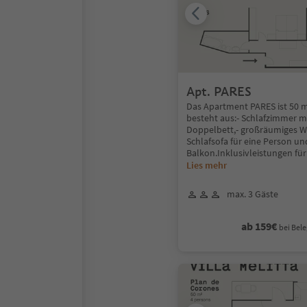
Apt. PARES
Das Apartment PARES ist 50 
besteht aus:- Schlafzimmer m
Doppelbett,- großräumiges 
Schlafsofa für eine Person un
Balkon.Inklusivleistungen für 
Lies mehr
max. 3 Gäste
ab 159€
bei Bele