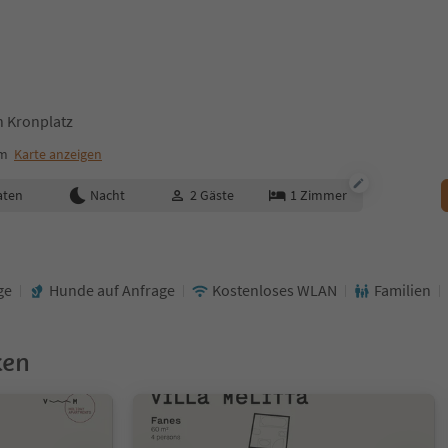
n Kronplatz
um
Karte anzeigen
aten
Nacht
2
Gäste
1
Zimmer
ge
Hunde auf Anfrage
Kostenloses WLAN
Familien
ken