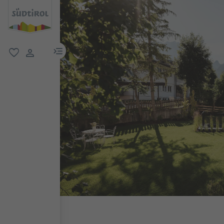
menu link
favorit
user link