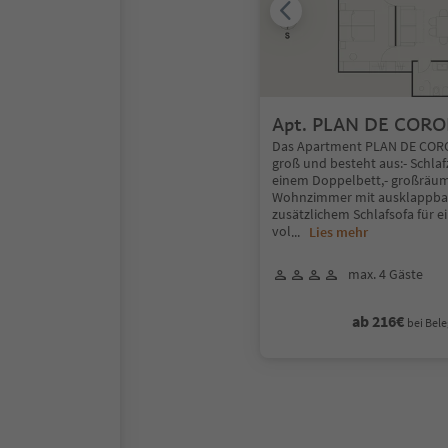
Apt. PLAN DE COR
Das Apartment PLAN DE CORO
groß und besteht aus:- Schla
einem Doppelbett,- großräum
Wohnzimmer mit ausklappba
zusätzlichem Schlafsofa für 
vol
...
Lies mehr
max. 4 Gäste
ab 216€
bei Bele