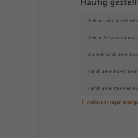
Häufig gestell
Welches sind die Check-i
Welche Art von Frühstück 
Wie weit ist Villa Melitt
Hat Villa Melitta ein Res
Hat Villa Melitta einen P
Weitere
3
Fragen anzeig
Sind Haustiere in der Unt
Welche Services bietet Vi