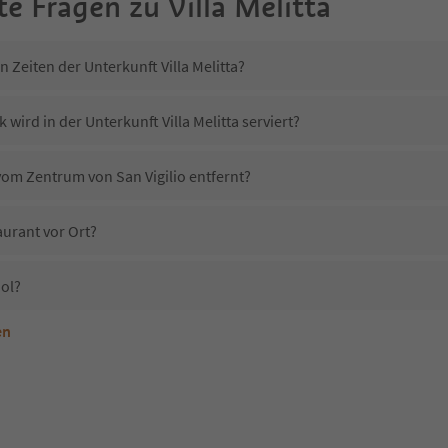
te Fragen zu
Villa Melitta
n Zeiten der Unterkunft Villa Melitta?
wird in der Unterkunft Villa Melitta serviert?
a vom Zentrum von San Vigilio entfernt?
taurant vor Ort?
ool?
en
erkunft Villa Melitta erlaubt?
lla Melitta?
Erhalten die Gäste von Villa Melitta einen Südtirol Guestpass?