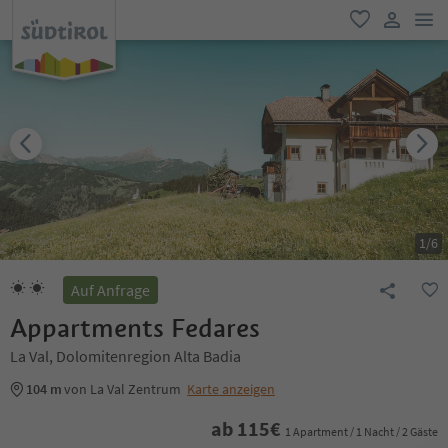
men
favorit
user lin
1
/
6
Auf Anfrage
Appartments Fedares
La Val, Dolomitenregion Alta Badia
104 m
von La Val Zentrum
Karte anzeigen
ab
115
€
1 Apartment / 1 Nacht / 2 Gäste