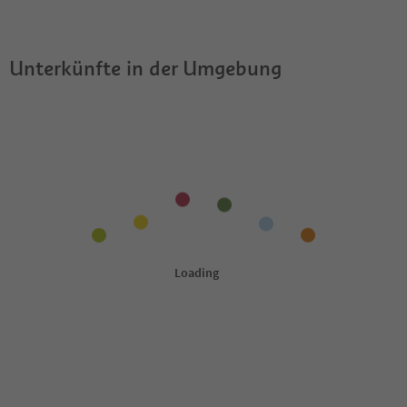
erlaubt?
Südtirol Guestpass?
Unterkünfte in der Umgebung