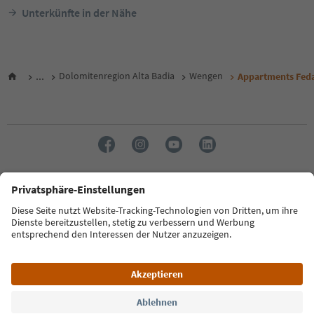
Unterkünfte in der Nähe
...
Dolomitenregion Alta Badia
Wengen
Appartments Fed
Sprache: Deutsch
FAQ
Kontakt
Presse
MICE
Datenschutzerklärung
AGB
Impressum
Cookie Policy
Film commission
Über uns
Zugänglichkeitserklärung
Südtirol B2B
© 2026 IDM Südtirol