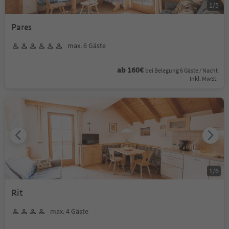
1
/
5
Pares
max. 6 Gäste
ab 160€
bei Belegung 6 Gäste / Nacht
Inkl. MwSt.
1
/
6
Rit
max. 4 Gäste