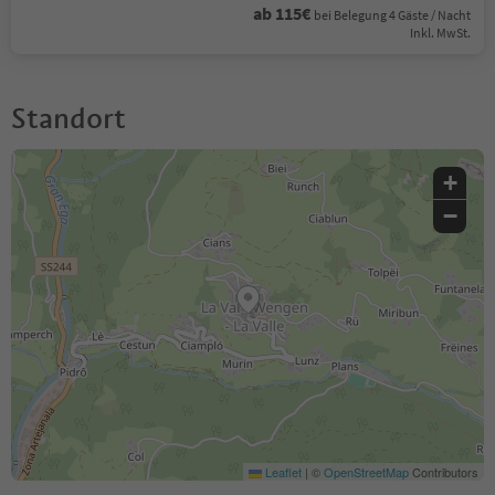
ab 115€
bei Belegung 4 Gäste / Nacht
Inkl. MwSt.
Standort
+
−
Leaflet
|
©
OpenStreetMap
Contributors