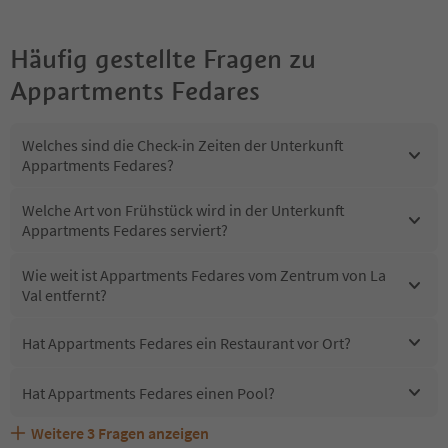
Häufig gestellte Fragen zu
Appartments Fedares
Welches sind die Check-in Zeiten der Unterkunft
Appartments Fedares?
Welche Art von Frühstück wird in der Unterkunft
Appartments Fedares serviert?
Wie weit ist Appartments Fedares vom Zentrum von La
Val entfernt?
Hat Appartments Fedares ein Restaurant vor Ort?
Hat Appartments Fedares einen Pool?
Weitere
3
Fragen anzeigen
Sind Haustiere in der Unterkunft Appartments Fedares
Erhalten die Gäste von Appartments Fedares einen
Welche Services bietet Appartments Fedares?