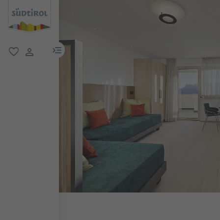
menu link
favorit
user link