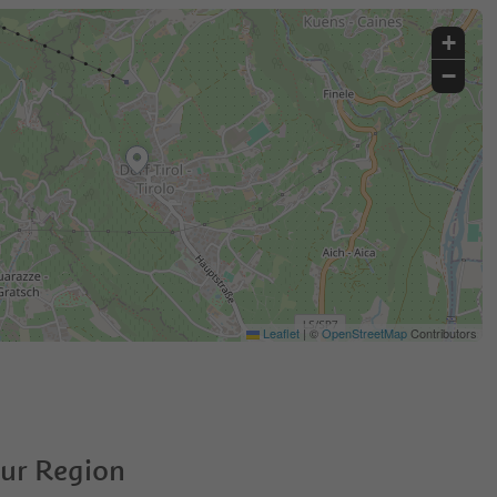
+
−
Leaflet
|
©
OpenStreetMap
Contributors
zur Region