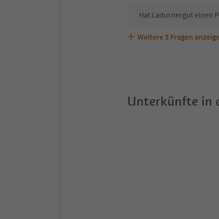
Hat Ladurnergut einen 
Weitere
3
Fragen anzeig
Sind Haustiere in der U
Welche Services bietet 
Unterkünfte in