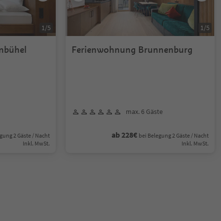
1
/
5
1
/
5
nbühel
Ferienwohnung Brunnenburg
max. 6 Gäste
ab 228€
gung 2 Gäste / Nacht
bei Belegung 2 Gäste / Nacht
Inkl. MwSt.
Inkl. MwSt.