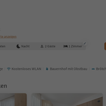
g
rte anzeigen
aten
Nacht
2
Gäste
1
Zimmer
ge
Kostenloses WLAN
Bauernhof mit Obstbau
Brötc
ken