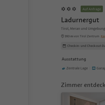
Auf Anfrage
Ladurnergut
Tirol, Meran und Umgebun
393 m
von Tirol Zentrum
Ka
Buchungsdetails bearbeiten
Check-in- und Check-out-D
Ausstattung
Zentrale Lage
Gara
Zimmer entdec