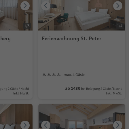
1
/
5
1
/
4
berg
Ferienwohnung St. Peter
max. 4 Gäste
ab 143€
gung 2 Gäste / Nacht
bei Belegung 2 Gäste / Nacht
Inkl. MwSt.
Inkl. MwSt.