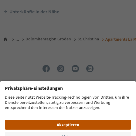
Unterkünfte in der Nähe
...
Dolomitenregion Gröden
St. Christina
Apartments La 
Sprache: Deutsch
FAQ
Kontakt
Presse
MICE
Datenschutzerklärung
AGB
Impressum
Cookie Policy
Film commission
Über uns
Zugänglichkeitserklärung
Südtirol B2B