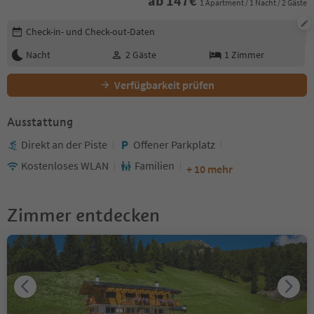
ab
147
€
1 Apartment / 1 Nacht / 2 Gäste
Buchungsdetails bearbeiten
Check-in- und Check-out-Daten
Nacht
2
Gäste
1
Zimmer
Verfügbarkeit prüfen
Ausstattung
Direkt an der Piste
Offener Parkplatz
Kostenloses WLAN
Familien
+ 10 mehr
Zimmer entdecken