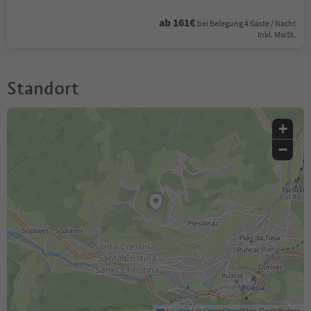
ab 161€
bei Belegung 4 Gäste / Nacht
Inkl. MwSt.
Standort
+
−
Leaflet
|
©
OpenStreetMap
Contributors