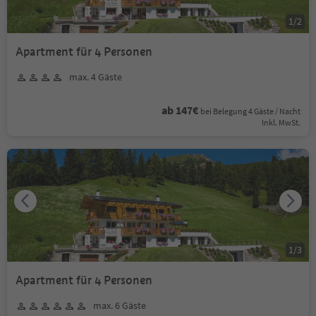
1
/
2
Apartment für 4 Personen
max. 4 Gäste
ab 147€
bei Belegung 4 Gäste / Nacht
Inkl. MwSt.
1
/
3
Apartment für 4 Personen
max. 6 Gäste