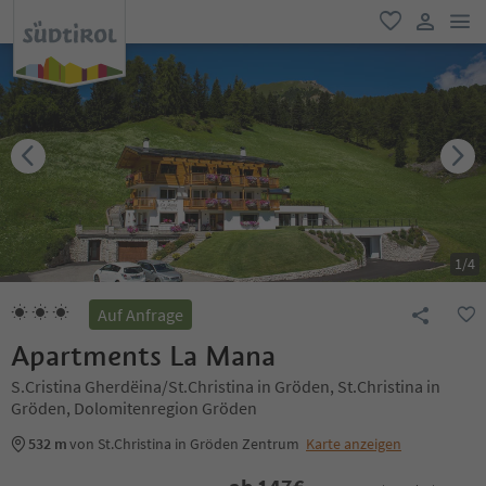
men
favorit
user lin
1
/
4
Auf Anfrage
Apartments La Mana
S.Cristina Gherdëina/St.Christina in Gröden, St.Christina in
Gröden, Dolomitenregion Gröden
532 m
von St.Christina in Gröden Zentrum
Karte anzeigen