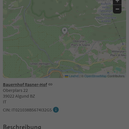
+
−
Leaflet
|
©
OpenStreetMap
Contributors
Bauernhof Rasner-Hof
Oberplars 22
39022 Algund BZ
IT
CIN: IT021038B5674I32G5
Beschreibung