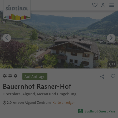
men
favorit
user lin
1
/
11
Auf Anfrage
Bauernhof Rasner-Hof
Oberplars, Algund, Meran und Umgebung
2.0 km
von Algund Zentrum
Karte anzeigen
Südtirol Guest Pass