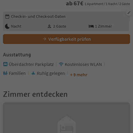
ab
67
€
1 Apartment / 1 Nacht / 2 Gäste
Buchungsdetails bearbeiten
Check-in- und Check-out-Daten
Nacht
2
Gäste
1
Zimmer
Verfügbarkeit prüfen
Ausstattung
Überdachter Parkplatz
Kostenloses WLAN
Familien
Ruhig gelegen
+ 9 mehr
Zimmer entdecken