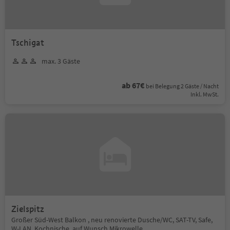
Tschigat
max. 3 Gäste
ab 67€
bei Belegung 2 Gäste / Nacht
Inkl. MwSt.
Zielspitz
Großer Süd-West Balkon , neu renovierte Dusche/WC, SAT-TV, Safe,
W-LAN, Kochnische, auf Wunsch Mikrowelle