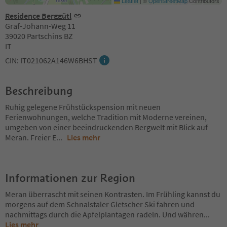
Leaflet
|
©
OpenStreetMap
Contributors
Residence Berggütl
Graf-Johann-Weg 11
39020 Partschins BZ
IT
CIN: IT021062A146W6BHST
Beschreibung
Ruhig gelegene Frühstückspension mit neuen
Ferienwohnungen, welche Tradition mit Moderne vereinen,
umgeben von einer beeindruckenden Bergwelt mit Blick auf
Meran. Freier E
...
Lies mehr
Informationen zur Region
Meran überrascht mit seinen Kontrasten. Im Frühling kannst du
morgens auf dem Schnalstaler Gletscher Ski fahren und
nachmittags durch die Apfelplantagen radeln. Und währen
...
Lies mehr