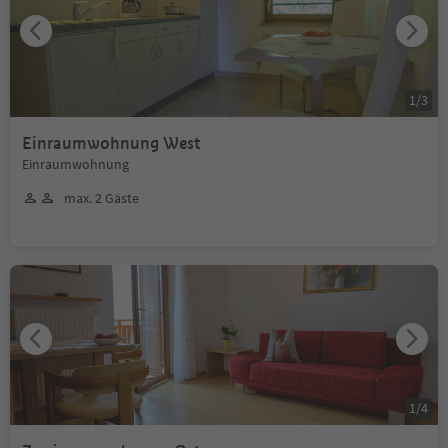
1
/
3
Einraumwohnung West
Einraumwohnung
max. 2 Gäste
1
/
4