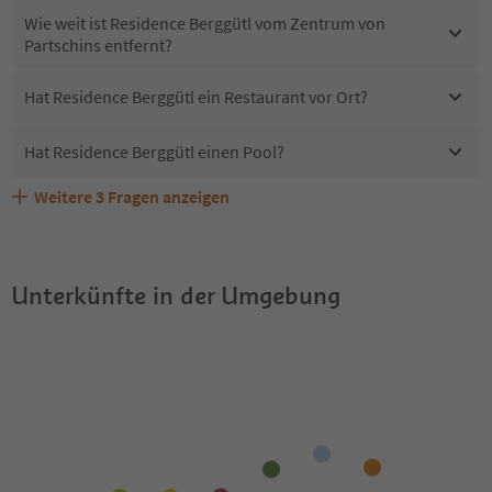
Wie weit ist Residence Berggütl vom Zentrum von
Partschins entfernt?
Hat Residence Berggütl ein Restaurant vor Ort?
Hat Residence Berggütl einen Pool?
Weitere
3
Fragen anzeigen
Sind Haustiere in der Unterkunft Residence Berggütl
Erhalten die Gäste von Residence Berggütl einen Südtirol
Welche Services bietet Residence Berggütl?
erlaubt?
Guestpass?
Unterkünfte in der Umgebung