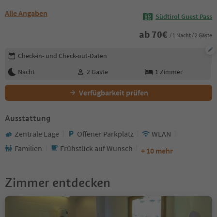
Alle Angaben
Südtirol Guest Pass
ab
70
€
/ 1 Nacht / 2 Gäste
Buchungsdetails bearbeiten
Check-in- und Check-out-Daten
Nacht
2
Gäste
1
Zimmer
Verfügbarkeit prüfen
Ausstattung
Zentrale Lage
Offener Parkplatz
WLAN
Familien
Frühstück auf Wunsch
+ 10 mehr
Zimmer entdecken