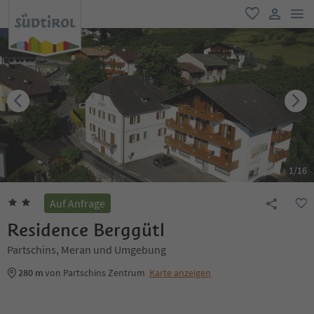
men
favorit
user lin
1
/
16
Auf Anfrage
Residence Berggütl
Partschins, Meran und Umgebung
280 m
von Partschins Zentrum
Karte anzeigen