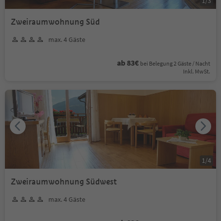
1
/
3
Zweiraumwohnung Süd
max. 4 Gäste
ab 83€
bei Belegung 2 Gäste / Nacht
Inkl. MwSt.
1
/
4
Zweiraumwohnung Südwest
max. 4 Gäste