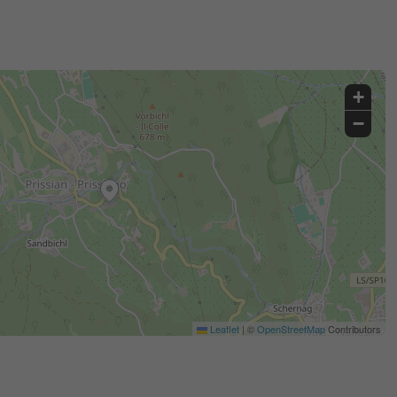
+
−
Leaflet
|
©
OpenStreetMap
Contributors