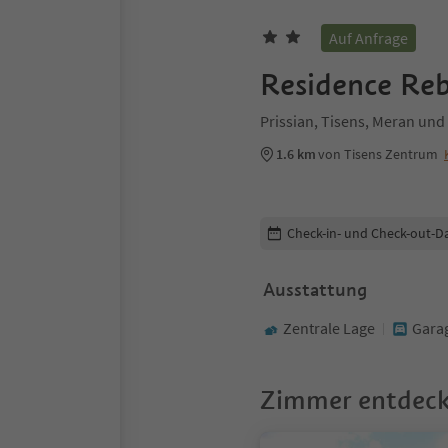
Auf Anfrage
Residence Re
Prissian, Tisens, Meran u
1.6 km
von Tisens Zentrum
Buchungsdetails bearbeiten
Check-in- und Check-out-D
Ausstattung
Zentrale Lage
Gara
Zimmer entdec