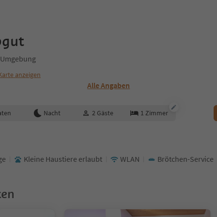
bgut
nd Umgebung
Karte anzeigen
Alle Angaben
aten
Nacht
2
Gäste
1
Zimmer
ge
Kleine Haustiere erlaubt
WLAN
Brötchen-Service
ken