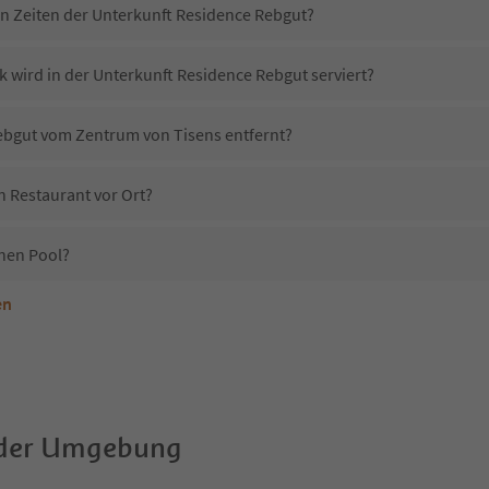
in Zeiten der Unterkunft Residence Rebgut?
k wird in der Unterkunft Residence Rebgut serviert?
Rebgut vom Zentrum von Tisens entfernt?
n Restaurant vor Ort?
nen Pool?
en
nterkunft Residence Rebgut erlaubt?
Residence Rebgut?
Erhalten die Gäste von Residence Rebgut einen Südtirol Guestpass?
 der Umgebung