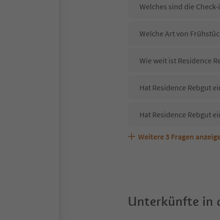
Welches sind die Check-
Welche Art von Frühstüc
Wie weit ist Residence 
Hat Residence Rebgut ei
Hat Residence Rebgut ei
Weitere
3
Fragen anzeig
Sind Haustiere in der U
Welche Services bietet 
Unterkünfte in