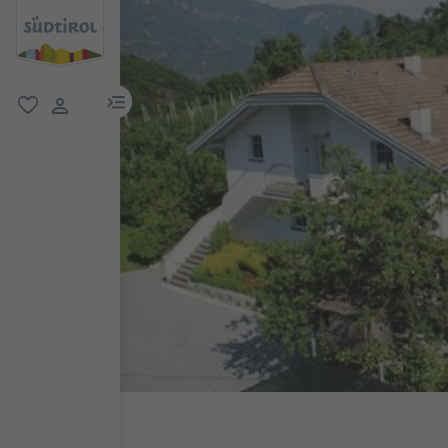
menu link
favorit
user link