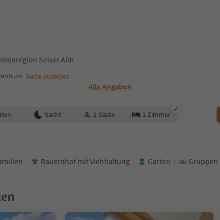
mitenregion Seiser Alm
 Zentrum
Karte anzeigen
Alle Angaben
aten
Nacht
2
Gäste
1
Zimmer
amilien
Bauernhof mit Viehhaltung
Garten
Gruppen
ken