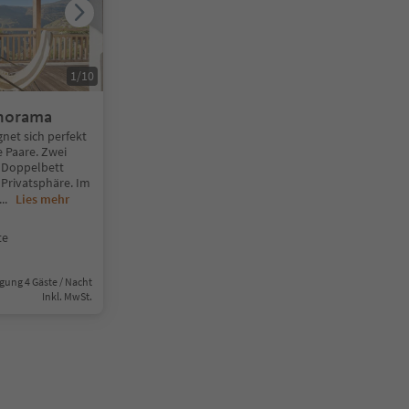
1
/
10
norama
net sich perfekt
e Paare. Zwei
 Doppelbett
 Privatsphäre. Im
...
Lies mehr
te
gung 4 Gäste / Nacht
Inkl. MwSt.