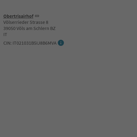
Obertrisairhof
Völserrieder Strasse 8
39050 Völs am Schlern BZ
IT
CIN: IT021031B5IJ8B6MVA