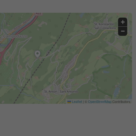
+
−
Leaflet
|
©
OpenStreetMap
Contributors