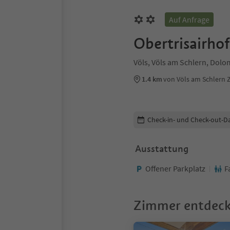
Auf Anfrage
Obertrisairhof
Völs, Völs am Schlern, Dolo
1.4 km
von Völs am Schlern
Buchungsdetails bearbeiten
Check-in- und Check-out-D
Ausstattung
Offener Parkplatz
F
Zimmer entdec