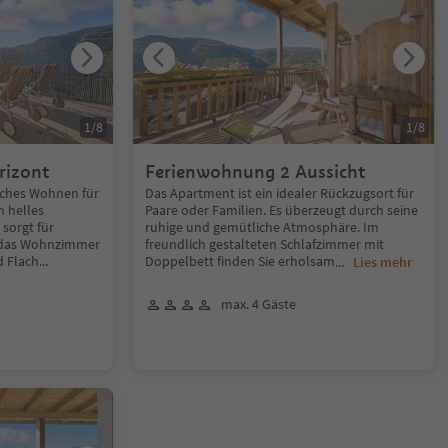
1
/
8
1
/
8
rizont
Ferienwohnung 2 Aussicht
iches Wohnen für
Das Apartment ist ein idealer Rückzugsort für
n helles
Paare oder Familien. Es überzeugt durch seine
sorgt für
ruhige und gemütliche Atmosphäre. Im
 das Wohnzimmer
freundlich gestalteten Schlafzimmer mit
d Flach
...
Doppelbett finden Sie erholsam
...
Lies mehr
max. 4 Gäste