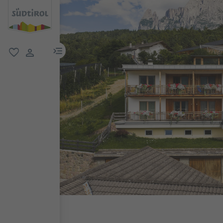
menu link
favorit
user link