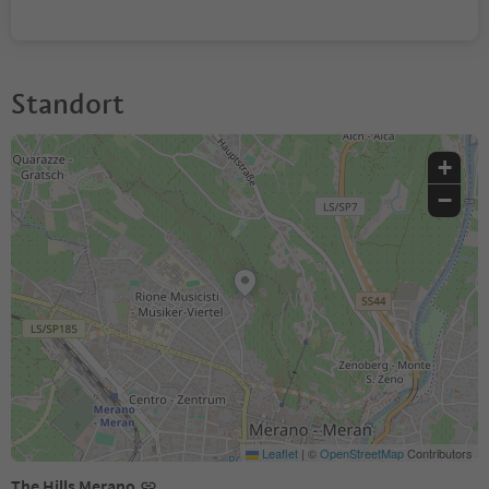
Standort
+
−
Leaflet
|
©
OpenStreetMap
Contributors
The Hills Merano