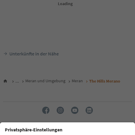
Unterkünfte in der Nähe
...
Meran und Umgebung
Meran
The Hills Merano
Sprache: Deutsch