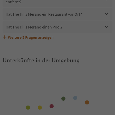
entfernt?
Hat The Hills Merano ein Restaurant vor Ort?
Hat The Hills Merano einen Pool?
Weitere
3
Fragen anzeigen
Sind Haustiere in der Unterkunft The Hills Merano
Erhalten die Gäste von The Hills Merano einen Südtirol
Welche Services bietet The Hills Merano?
erlaubt?
Guestpass?
Unterkünfte in der Umgebung