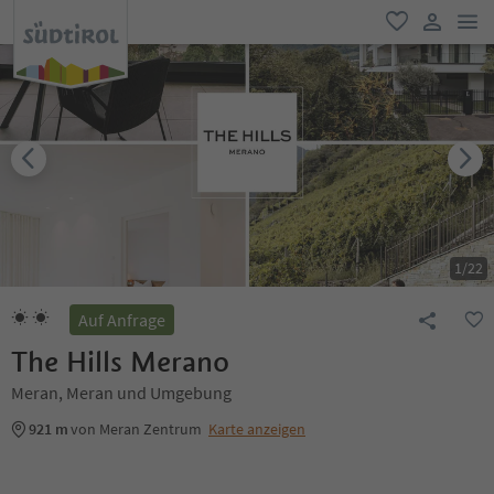
men
favorit
user lin
1
/
22
Auf Anfrage
The Hills Merano
Meran, Meran und Umgebung
921 m
von Meran Zentrum
Karte anzeigen