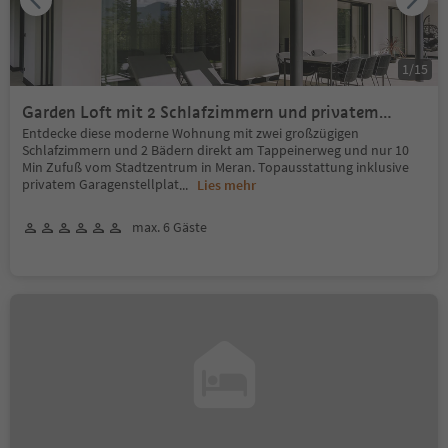
1
/
15
Garden Loft mit 2 Schlafzimmern und privatem
Garten
Entdecke diese moderne Wohnung mit zwei großzügigen
Schlafzimmern und 2 Bädern direkt am Tappeinerweg und nur 10
Min Zufuß vom Stadtzentrum in Meran. Topausstattung inklusive
privatem Garagenstellplat
...
Lies mehr
max. 6 Gäste