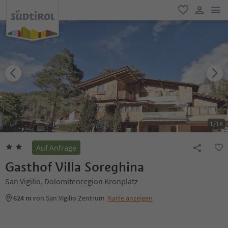
men
favorit
user lin
1
/
18
Auf Anfrage
Gasthof Villa Soreghina
San Vigilio, Dolomitenregion Kronplatz
624 m
von San Vigilio Zentrum
Karte anzeigen