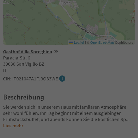
Leaflet
|
©
OpenStreetMap
Contributors
Gasthof Villa Soreghina
Paracia-Str. 6
39030 San Vigilio BZ
IT
CIN: IT021047A1FJ9Q33WE
Beschreibung
Sie werden sich in unserem Haus mit familären Atmosphäre
sehr wohl fühlen. Ihr Tag beginnt mit einem ausgiebingen
Frühstücksbüffet, und abends können Sie die köstlichen Sp
...
Lies mehr