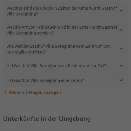
Welches sind die Check-in Zeiten der Unterkunft Gasthof
Villa Soreghina?
Welche Art von Frühstück wird in der Unterkunft Gasthof
Villa Soreghina serviert?
Wie weit ist Gasthof Villa Soreghina vom Zentrum von
San Vigilio entfernt?
Hat Gasthof Villa Soreghina ein Restaurant vor Ort?
Hat Gasthof Villa Soreghina einen Pool?
Weitere
3
Fragen anzeigen
Sind Haustiere in der Unterkunft Gasthof Villa Soreghina
Erhalten die Gäste von Gasthof Villa Soreghina einen
Welche Services bietet Gasthof Villa Soreghina?
erlaubt?
Südtirol Guestpass?
Unterkünfte in der Umgebung