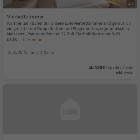
1
/
3
Vierbettzimmer
Warmer ladinischer Stil Unsere zwei Vierbettzimmer sind gemütlich
eingerichtet mit Doppelbetten und Etagenbetten, ergonomischen
Matratzen, Panoramafenster, 32-Zoll-Flachbildfernseher. WIFI,
Balko
...
Lies mehr
max. 4 Gäste
ab 150€
/ 1 Nacht / 2 Gäste
Inkl. MwSt.