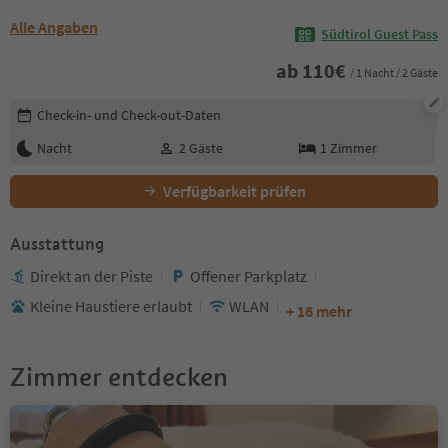
Alle Angaben
Südtirol Guest Pass
ab
110
€
/ 1 Nacht / 2 Gäste
Buchungsdetails bearbeiten
Check-in- und Check-out-Daten
Nacht
2
Gäste
1
Zimmer
Verfügbarkeit prüfen
Ausstattung
Direkt an der Piste
Offener Parkplatz
Kleine Haustiere erlaubt
WLAN
+ 16 mehr
Zimmer entdecken