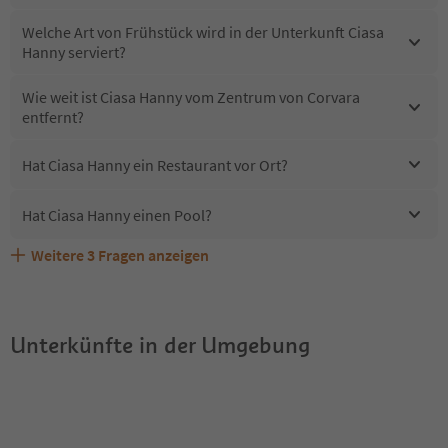
Welche Art von Frühstück wird in der Unterkunft Ciasa
Hanny serviert?
Wie weit ist Ciasa Hanny vom Zentrum von Corvara
entfernt?
Hat Ciasa Hanny ein Restaurant vor Ort?
Hat Ciasa Hanny einen Pool?
Weitere
3
Fragen anzeigen
Erhalten die Gäste von Ciasa Hanny einen Südtirol
Sind Haustiere in der Unterkunft Ciasa Hanny erlaubt?
Welche Services bietet Ciasa Hanny?
Guestpass?
Unterkünfte in der Umgebung