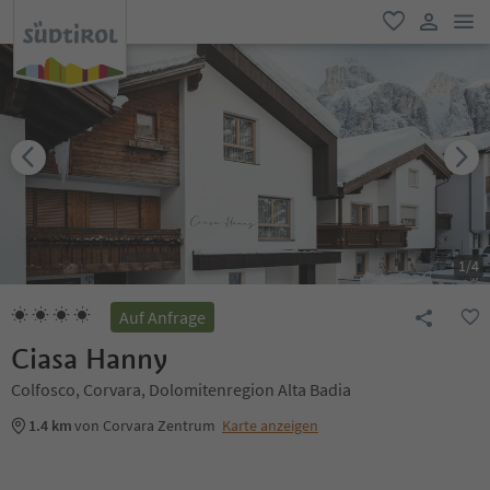
men
favorit
user lin
1
/
4
Auf Anfrage
Ciasa Hanny
Colfosco, Corvara, Dolomitenregion Alta Badia
1.4 km
von Corvara Zentrum
Karte anzeigen