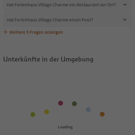
Hat Ferienhaus Village Charme ein Restaurant vor Ort?
Hat Ferienhaus Village Charme einen Pool?
Weitere
3
Fragen anzeigen
Sind Haustiere in der Unterkunft Ferienhaus Village
Erhalten die Gäste von Ferienhaus Village Charme einen
Welche Services bietet Ferienhaus Village Charme?
Charme erlaubt?
Südtirol Guestpass?
Unterkünfte in der Umgebung