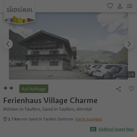
men
favorit
user lin
1
/
6
Auf Anfrage
Ferienhaus Village Charme
Mühlen in Taufers, Sand in Taufers, Ahrntal
2.7 km
von Sand in Taufers Zentrum
Karte anzeigen
Südtirol Guest Pass