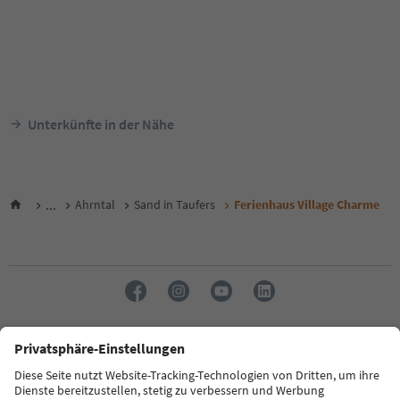
Unterkünfte in der Nähe
...
Ahrntal
Sand in Taufers
Ferienhaus Village Charme
Sprache: Deutsch
FAQ
Kontakt
Presse
MICE
Datenschutzerklärung
AGB