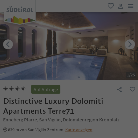
men
favorit
user lin
1
/
25
Auf Anfrage
Distinctive Luxury Dolomiti
Apartments Terre71
Enneberg Pfarre, San Vigilio, Dolomitenregion Kronplatz
829 m
von San Vigilio Zentrum
Karte anzeigen