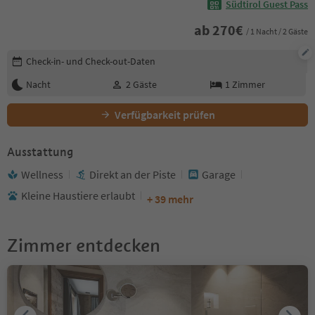
Südtirol Guest Pass
ab
270
€
/ 1 Nacht / 2 Gäste
Buchungsdetails bearbeiten
Check-in- und Check-out-Daten
Nacht
2
Gäste
1
Zimmer
Verfügbarkeit prüfen
Ausstattung
Wellness
Direkt an der Piste
Garage
Kleine Haustiere erlaubt
+ 39 mehr
Zimmer entdecken