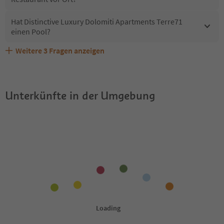
Hat Distinctive Luxury Dolomiti Apartments Terre71
einen Pool?
Weitere
3
Fragen anzeigen
Sind Haustiere in der Unterkunft Distinctive Luxury
Welche Services bietet Distinctive Luxury Dolomiti
Erhalten die Gäste von Distinctive Luxury Dolomiti
Dolomiti Apartments Terre71 erlaubt?
Apartments Terre71?
Apartments Terre71 einen Südtirol Guestpass?
Unterkünfte in der Umgebung