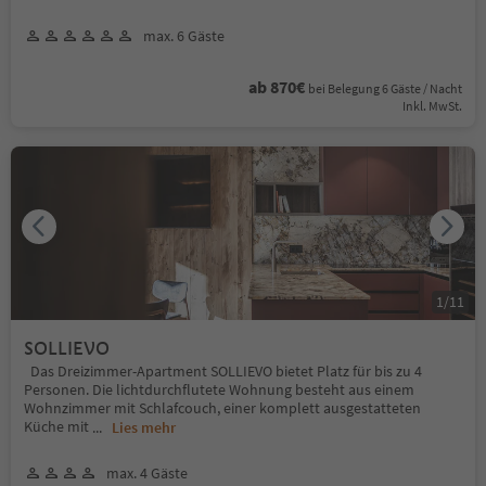
max. 6 Gäste
ab 870€
bei Belegung 6 Gäste / Nacht
Inkl. MwSt.
1
/
11
SOLLIEVO
Das Dreizimmer-Apartment SOLLIEVO bietet Platz für bis zu 4
Personen. Die lichtdurchflutete Wohnung besteht aus einem
Wohnzimmer mit Schlafcouch, einer komplett ausgestatteten
Küche mit
...
Lies mehr
max. 4 Gäste